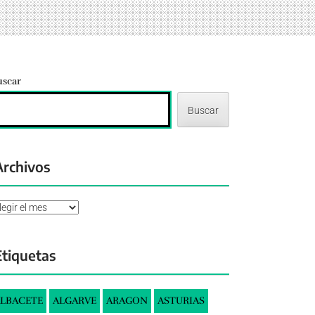
uscar
Buscar
Archivos
chivos
Etiquetas
LBACETE
ALGARVE
ARAGON
ASTURIAS