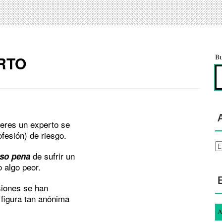
RTO
B
 eres un experto se
fesión) de riesgo.
Ar
de sufrir un
so pena
 algo peor.
siones se han
 figura tan anónima
A