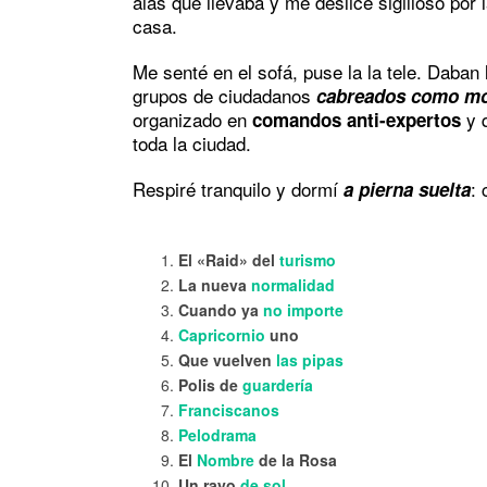
alas que llevaba y me deslicé sigilloso por 
casa.
Me senté en el sofá, puse la la tele. Daban 
grupos de ciudadanos
cabreados como m
organizado en
y 
comandos anti-expertos
toda la ciudad.
Respiré tranquilo y dormí
:
a pierna suelta
El «Raid» del
turismo
La nueva
normalidad
Cuando ya
no importe
Capricornio
uno
Que vuelven
las pipas
Polis de
guardería
Franciscanos
Pelodrama
El
Nombre
de la Rosa
Un rayo
de sol