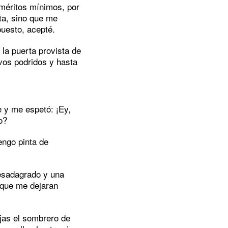
 méritos mínimos, por
sta, sino que me
puesto, acepté.
n la puerta provista de
evos podridos y hasta
e y me espetó: ¡Ey,
o?
engo pinta de
esadagrado y una
a que me dejaran
jas el sombrero de