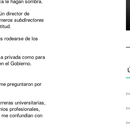
ca le hagan sombra.
ún director de
meros subdirectores
titud.
es rodearse de los
sa privada como para
en el Gobierno.
y me preguntaron por
Ju
rreras universitarias,
mios profesionales,
Ju
i me confundian con
Ju