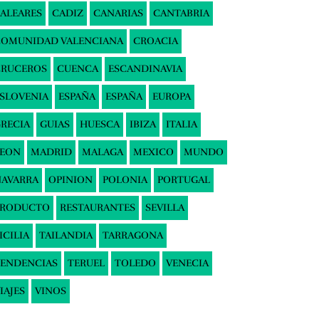
ALEARES
CADIZ
CANARIAS
CANTABRIA
COMUNIDAD VALENCIANA
CROACIA
CRUCEROS
CUENCA
ESCANDINAVIA
SLOVENIA
ESPAÑA
ESPAÑA
EUROPA
RECIA
GUIAS
HUESCA
IBIZA
ITALIA
LEON
MADRID
MALAGA
MEXICO
MUNDO
AVARRA
OPINION
POLONIA
PORTUGAL
PRODUCTO
RESTAURANTES
SEVILLA
ICILIA
TAILANDIA
TARRAGONA
ENDENCIAS
TERUEL
TOLEDO
VENECIA
IAJES
VINOS