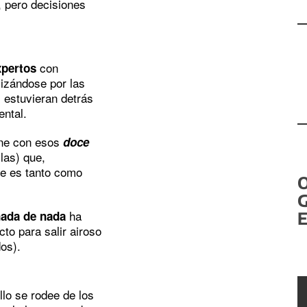
, pero decisiones
con
pertos
izándose por las
 estuvieran detrás
ental.
ione con esos
doce
llas) que,
ue es tanto como
G
ha
nada de nada
E
to para salir airoso
dos).
llo se rodee de los