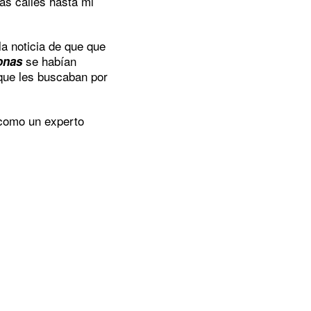
las calles hasta mi
la noticia de que que
se habían
onas
que les buscaban por
 como un experto