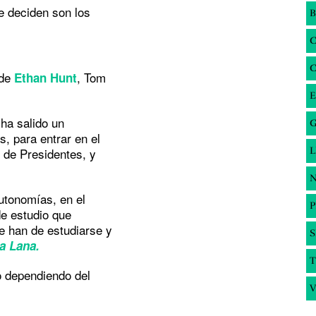
e deciden son los
B
 de
, Tom
Ethan Hunt
E
ha salido un
G
, para entrar en el
 de Presidentes, y
N
utonomías, en el
de estudio que
e han de estudiarse y
S
la Lana.
T
 dependiendo del
V