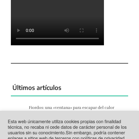
Últimos artículos
Fiordos: una «ventana» para escapar del calor
Jun 27, 2026
Esta web únicamente utiliza cookies propias con finalidad
Tortosa: la vida según el Ebro
técnica, no recaba ni cede datos de carácter personal de los
Jun 21, 2026
usuarios sin su conocimiento.Sin embargo, podría contener
enlaces a sitios web de terceros con políticas de privacidad
Tabarca: más que un trozo de piedra