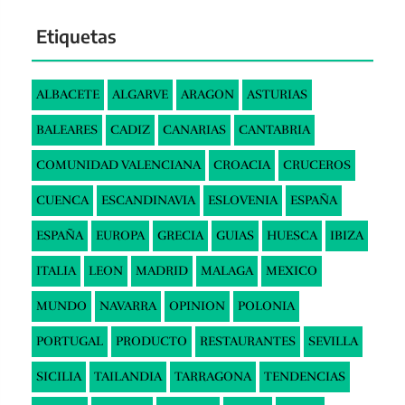
Etiquetas
ALBACETE
ALGARVE
ARAGON
ASTURIAS
BALEARES
CADIZ
CANARIAS
CANTABRIA
COMUNIDAD VALENCIANA
CROACIA
CRUCEROS
CUENCA
ESCANDINAVIA
ESLOVENIA
ESPAÑA
ESPAÑA
EUROPA
GRECIA
GUIAS
HUESCA
IBIZA
ITALIA
LEON
MADRID
MALAGA
MEXICO
MUNDO
NAVARRA
OPINION
POLONIA
PORTUGAL
PRODUCTO
RESTAURANTES
SEVILLA
SICILIA
TAILANDIA
TARRAGONA
TENDENCIAS