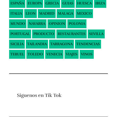
ESPAÑA
EUROPA
GRECIA
GUIAS
HUESCA
IBIZA
ITALIA
LEON
MADRID
MALAGA
MEXICO
MUNDO
NAVARRA
OPINION
POLONIA
PORTUGAL
PRODUCTO
RESTAURANTES
SEVILLA
SICILIA
TAILANDIA
TARRAGONA
TENDENCIAS
TERUEL
TOLEDO
VENECIA
VIAJES
VINOS
Síguenos en
Tik Tok