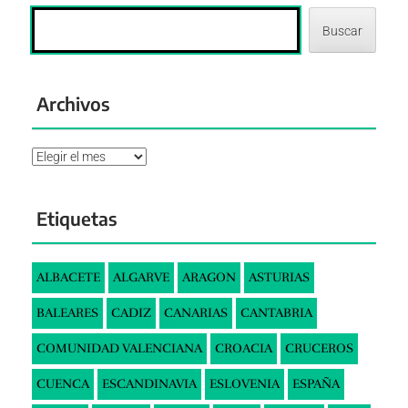
Buscar
Archivos
Archivos
Etiquetas
ALBACETE
ALGARVE
ARAGON
ASTURIAS
BALEARES
CADIZ
CANARIAS
CANTABRIA
COMUNIDAD VALENCIANA
CROACIA
CRUCEROS
CUENCA
ESCANDINAVIA
ESLOVENIA
ESPAÑA