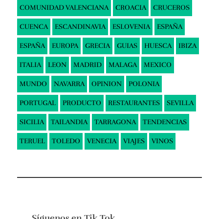
COMUNIDAD VALENCIANA
CROACIA
CRUCEROS
CUENCA
ESCANDINAVIA
ESLOVENIA
ESPAÑA
ESPAÑA
EUROPA
GRECIA
GUIAS
HUESCA
IBIZA
ITALIA
LEON
MADRID
MALAGA
MEXICO
MUNDO
NAVARRA
OPINION
POLONIA
PORTUGAL
PRODUCTO
RESTAURANTES
SEVILLA
SICILIA
TAILANDIA
TARRAGONA
TENDENCIAS
TERUEL
TOLEDO
VENECIA
VIAJES
VINOS
Síguenos en
Tik Tok