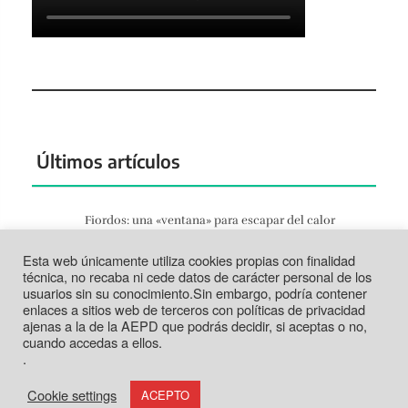
Últimos artículos
Fiordos: una «ventana» para escapar del calor
Jun 27, 2026
Esta web únicamente utiliza cookies propias con finalidad
Tortosa: la vida según el Ebro
técnica, no recaba ni cede datos de carácter personal de los
Jun 21, 2026
usuarios sin su conocimiento.Sin embargo, podría contener
enlaces a sitios web de terceros con políticas de privacidad
Tabarca: más que un trozo de piedra
ajenas a la de la AEPD que podrás decidir, si aceptas o no,
Jun 14, 2026
cuando accedas a ellos.
.
Cookie settings
ACEPTO
Funciona con
Inkhive Themes
. Todos los derechos reservados