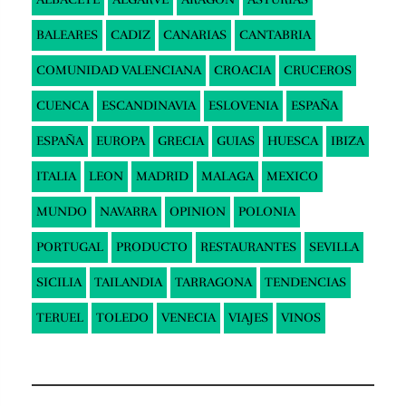
BALEARES
CADIZ
CANARIAS
CANTABRIA
COMUNIDAD VALENCIANA
CROACIA
CRUCEROS
CUENCA
ESCANDINAVIA
ESLOVENIA
ESPAÑA
ESPAÑA
EUROPA
GRECIA
GUIAS
HUESCA
IBIZA
ITALIA
LEON
MADRID
MALAGA
MEXICO
MUNDO
NAVARRA
OPINION
POLONIA
PORTUGAL
PRODUCTO
RESTAURANTES
SEVILLA
SICILIA
TAILANDIA
TARRAGONA
TENDENCIAS
TERUEL
TOLEDO
VENECIA
VIAJES
VINOS