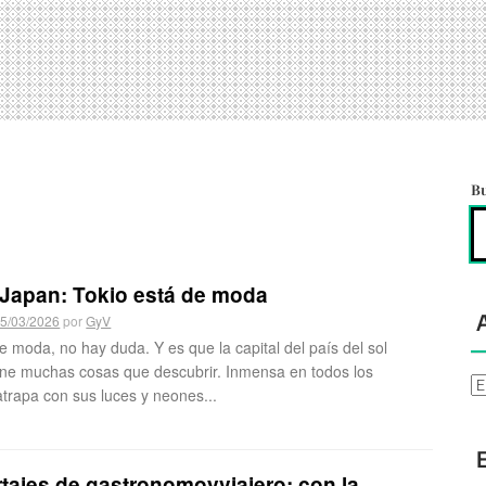
B
 Japan: Tokio está de moda
5/03/2026
por
GyV
e moda, no hay duda. Y es que la capital del país del sol
iene muchas cosas que descubrir. Inmensa en todos los
Ar
atrapa con sus luces y neones...
rtajes de gastronomoyviajero: con la