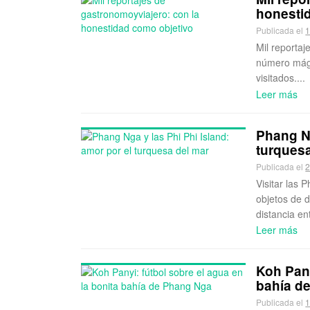
honesti
Publicada el
1
Mil reportaj
número mági
visitados....
Leer más
Phang Ng
turquesa
Publicada el
2
Visitar las 
objetos de d
distancia en
Leer más
Koh Pany
bahía d
Publicada el
1