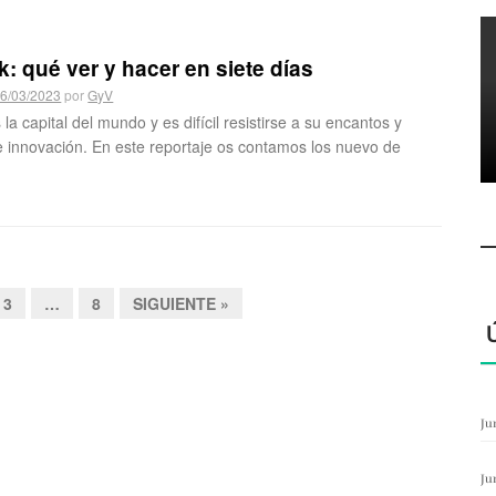
: qué ver y hacer en siete días
6/03/2023
por
GyV
la capital del mundo y es difícil resistirse a su encantos y
e innovación. En este reportaje os contamos los nuevo de
3
…
8
SIGUIENTE »
Ju
Ju