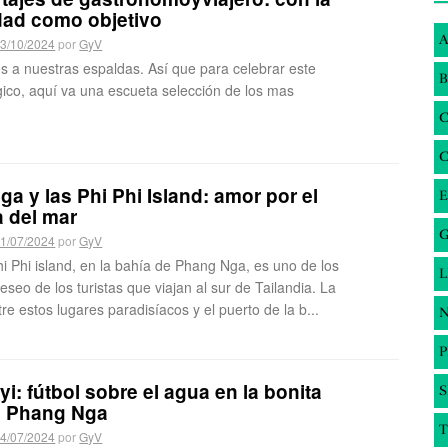
dad como objetivo
A
3/10/2024
por
GyV
es a nuestras espaldas. Así que para celebrar este
B
co, aquí va una escueta selección de los mas
a y las Phi Phi Island: amor por el
E
 del mar
G
1/07/2024
por
GyV
Phi Phi island, en la bahía de Phang Nga, es uno de los
eseo de los turistas que viajan al sur de Tailandia. La
tre estos lugares paradisíacos y el puerto de la b...
N
i: fútbol sobre el agua en la bonita
S
e Phang Nga
T
4/07/2024
por
GyV