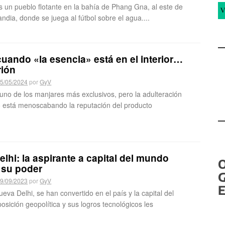
s un pueblo flotante en la bahía de Phang Gna, al este de
V
andia, donde se juega al fútbol sobre el agua....
cuando «la esencia» está en el interior…
rión
5/05/2024
por
GyV
 uno de los manjares más exclusivos, pero la adulteración
 está menoscabando la reputación del producto
lhi: la aspirante a capital del mundo
 su poder
G
9/09/2023
por
GyV
E
ueva Delhi, se han convertido en el país y la capital del
sición geopolítica y sus logros tecnológicos les
.