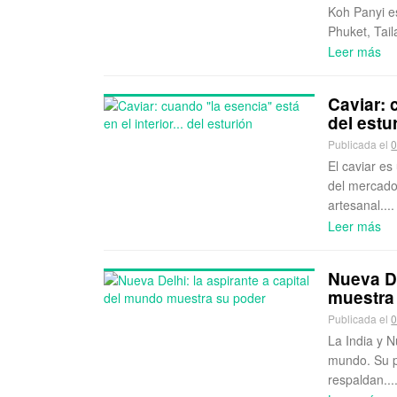
Koh Panyi e
Phuket, Tail
Leer más
Caviar: 
del estu
Publicada el
0
El caviar es
del mercado
artesanal....
Leer más
Nueva De
muestra
Publicada el
0
La India y N
mundo. Su po
respaldan...