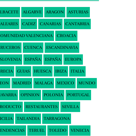
LBACETE
ALGARVE
ARAGON
ASTURIAS
ALEARES
CADIZ
CANARIAS
CANTABRIA
COMUNIDAD VALENCIANA
CROACIA
CRUCEROS
CUENCA
ESCANDINAVIA
SLOVENIA
ESPAÑA
ESPAÑA
EUROPA
RECIA
GUIAS
HUESCA
IBIZA
ITALIA
LEON
MADRID
MALAGA
MEXICO
MUNDO
AVARRA
OPINION
POLONIA
PORTUGAL
PRODUCTO
RESTAURANTES
SEVILLA
ICILIA
TAILANDIA
TARRAGONA
ENDENCIAS
TERUEL
TOLEDO
VENECIA