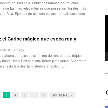
suroeste de Tailandia, Phuket es famosa por muchas
una de las mas relevantes es que posee los litorales más
s de Asia. Ejemplo de ello son playas maravillosas como
R
d
ví
 el Caribe mágico que evoca ron y
8/06/2020
por
GyV
a palabra Jamaica es sinónimo de ron, piratas, trópico,
 hasta Usain Bolt el atleta- héroe jamaiquino. Sugerente
a, esta isla destila misterio y atractivo. En t...
3
4
5
…
8
SIGUIENTE »