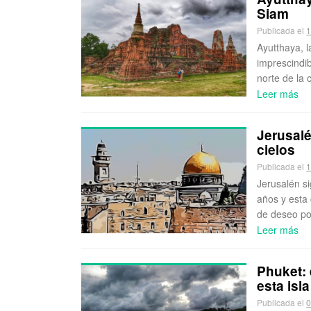
Siam
Publicada el
1
Ayutthaya, l
imprescindib
norte de la 
Leer más
Jerusalé
cielos
Publicada el
1
Jerusalén si
años y esta
de deseo pol
Leer más
Phuket: 
esta isla
Publicada el
0