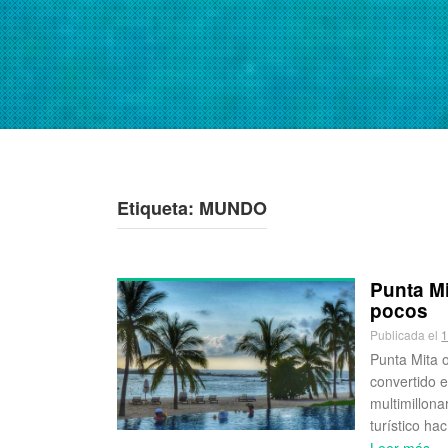
Etiqueta:
MUNDO
Punta Mi
pocos
Publicada el
1
Punta Mita 
convertido e
multimillona
turístico hac
Leer más