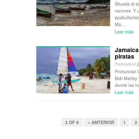
Situada al 
razones. Y 
apabullante
Ma...
Leer más
Jamaica:
piratas
Publicada el
2
Pronunciar l
Bob Marley y
donde las hay
Leer más
3 OF 8
« ANTERIOR
1
2