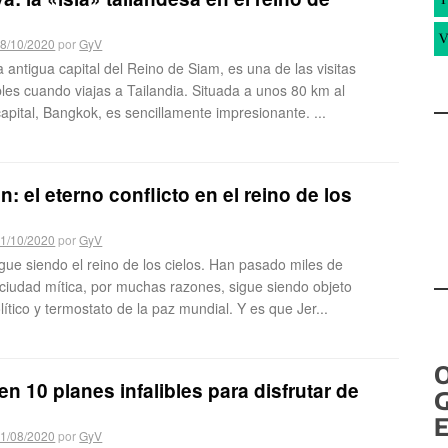
V
8/10/2020
por
GyV
a antigua capital del Reino de Siam, es una de las visitas
les cuando viajas a Tailandia. Situada a unos 80 km al
capital, Bangkok, es sencillamente impresionante. ...
n: el eterno conflicto en el reino de los
1/10/2020
por
GyV
gue siendo el reino de los cielos. Han pasado miles de
 ciudad mítica, por muchas razones, sigue siendo objeto
ítico y termostato de la paz mundial. Y es que Jer...
en 10 planes infalibles para disfrutar de
G
E
1/08/2020
por
GyV