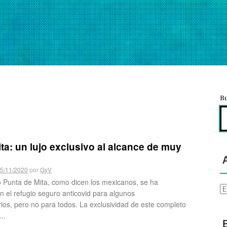
B
ta: un lujo exclusivo al alcance de muy
5/11/2020
por
GyV
o Punta de Mita, como dicen los mexicanos, se ha
Ar
n el refugio seguro anticovid para algunos
rios, pero no para todos. La exclusividad de este completo
...