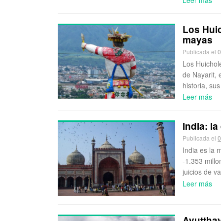
Los Huic
mayas
Publicada el
0
Los Huichole
de Nayarit, 
historia, su
Leer más
India: l
Publicada el
0
India es la
-1.353 millo
juicios de v
Leer más
Ayutthay