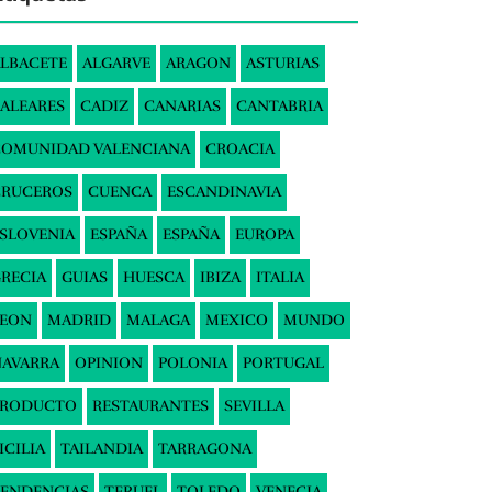
LBACETE
ALGARVE
ARAGON
ASTURIAS
ALEARES
CADIZ
CANARIAS
CANTABRIA
COMUNIDAD VALENCIANA
CROACIA
CRUCEROS
CUENCA
ESCANDINAVIA
SLOVENIA
ESPAÑA
ESPAÑA
EUROPA
RECIA
GUIAS
HUESCA
IBIZA
ITALIA
LEON
MADRID
MALAGA
MEXICO
MUNDO
AVARRA
OPINION
POLONIA
PORTUGAL
PRODUCTO
RESTAURANTES
SEVILLA
ICILIA
TAILANDIA
TARRAGONA
ENDENCIAS
TERUEL
TOLEDO
VENECIA