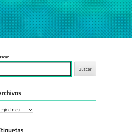
uscar
Buscar
Archivos
chivos
Etiquetas