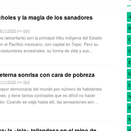
holes y la magia de los sanadores
A
B
8/11/2020
por
GyV
s (wixaritaris) son la principal tribu indígena del Estado
en el Pacífico mexicano, con capital en Tepic. Pero su
s costumbres ancestrales, su forma de vida y sus...
E
a eterna sonrisa con cara de pobreza
G
1/11/2020
por
GyV
 mayor democracia del mundo por número de habitantes
nes- y tiene tantos contrastes que es difícil no hacer
N
alor. Cuando se viaja hasta allí, las sensaciones son ...
S
a: la «isla» tailandesa en el reino de
T