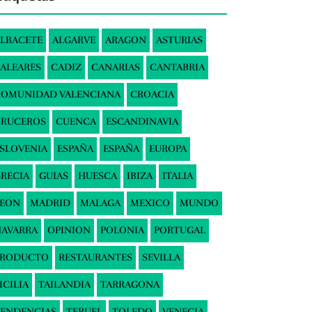
LBACETE
ALGARVE
ARAGON
ASTURIAS
ALEARES
CADIZ
CANARIAS
CANTABRIA
COMUNIDAD VALENCIANA
CROACIA
CRUCEROS
CUENCA
ESCANDINAVIA
SLOVENIA
ESPAÑA
ESPAÑA
EUROPA
RECIA
GUIAS
HUESCA
IBIZA
ITALIA
LEON
MADRID
MALAGA
MEXICO
MUNDO
AVARRA
OPINION
POLONIA
PORTUGAL
PRODUCTO
RESTAURANTES
SEVILLA
ICILIA
TAILANDIA
TARRAGONA
ENDENCIAS
TERUEL
TOLEDO
VENECIA