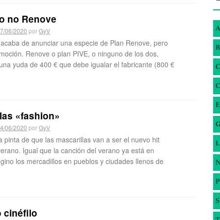
o no Renove
A
7/06/2020
por
GyV
 acaba de anunciar una especie de Plan Renove, pero
B
omoción. Renove o plan PIVE, o ninguno de los dos,
una yuda de 400 € que debe igualar el fabricante (800 €
E
las «fashion»
G
4/06/2020
por
GyV
a pinta de que las mascarillas van a ser el nuevo hit
erano. Igual que la canción del verano ya está en
gino los mercadillos en pueblos y ciudades llenos de
N
S
cinéfilo
T