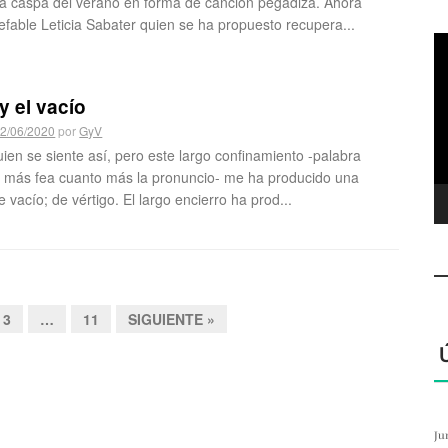
la caspa del verano en forma de canción pegadiza. Ahora
nefable Leticia Sabater quien se ha propuesto recupera...
R
d
ví
 y el vacío
2/06/2020
por
GyV
uien se siente así, pero este largo confinamiento -palabra
 más fea cuanto más la pronuncio- me ha producido una
 vacío; de vértigo. El largo encierro ha prod...
3
…
11
SIGUIENTE »
Ju