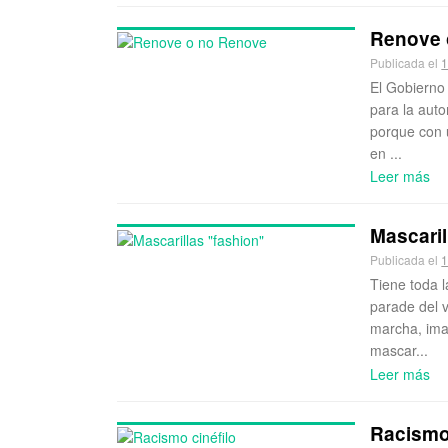
Renove 
Publicada el
1
El Gobierno
para la aut
porque con 
en ...
Leer más
Mascaril
Publicada el
1
Tiene toda l
parade del v
marcha, ima
mascar...
Leer más
Racismo 