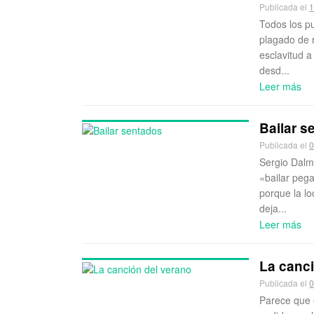
Publicada el
1
Todos los p
plagado de r
esclavitud a
desd...
Leer más
Bailar s
Publicada el
0
Sergio Dalm
«bailar pega
porque la l
deja...
Leer más
La canc
Publicada el
0
Parece que 