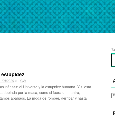
B
 estupidez
1/06/2020
por
GyV
s infinitas: el Universo y la estupidez humana. Y si esta
s adoptada por la masa, como si fuera un mantra,
Ar
tamos apañaos. La moda de romper, derribar y hasta