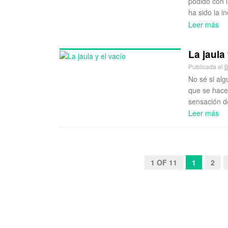
podido con 
ha sido la i
Leer más
La jaula
Publicada el
0
No sé si alg
que se hace
sensación de
Leer más
1 OF 11
1
2