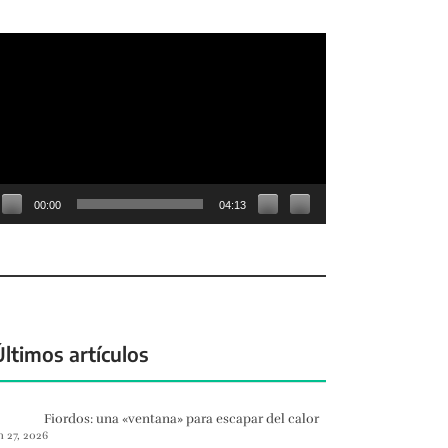
eproductor
e
deo
00:00
04:13
Últimos artículos
Fiordos: una «ventana» para escapar del calor
n 27, 2026