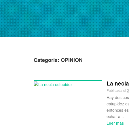
Categoría:
OPINION
La necia
Publicada el
2
Hay dos cosa
estupidez e
entonces es
echar a...
Leer más