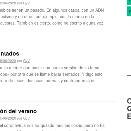
2/06/2020
por
GyV
ueblos tienen un pasado. En algunos casos, con un ADN
V
acismo y en otros, por ejemplo, con la marca de la
 cuestas. Tambien es cierto, como he escrito alguna vez
entados
9/06/2020
por
GyV
a va a tener que hacer una nueva versión de su tema
dos» por otra que se llame bailar sentados. Y digo esto
ocura de fases, desfases, normas y contranormas no
G
ión del verano
E
5/06/2020
por
GyV
el coronavirus nos ha quitado muchas cosas, pero no ha