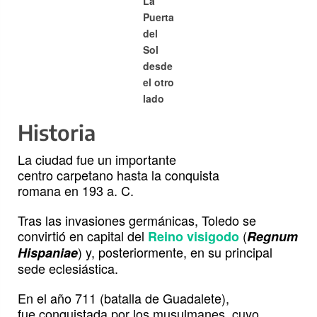
La
Puerta
del
Sol
desde
el otro
lado
Historia
La ciudad fue un importante
centro carpetano hasta la conquista
romana en 193 a. C.
Tras las invasiones germánicas, Toledo se
convirtió en capital del
(
Reino visigodo
Regnum
) y, posteriormente, en su principal
Hispaniae
sede eclesiástica.
En el año 711 (batalla de Guadalete),
fue conquistada por los musulmanes, cuyo