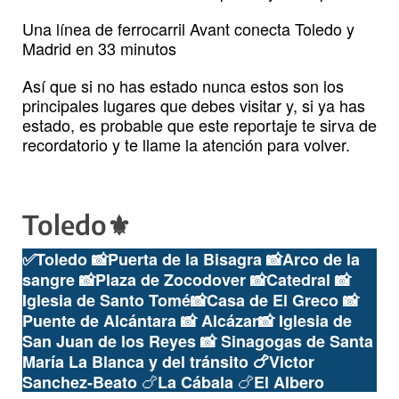
Una línea de ferrocarril Avant conecta Toledo y
Madrid en 33 minutos
Así que si no has estado nunca estos son los
principales lugares que debes visitar y, si ya has
estado, es probable que este reportaje te sirva de
recordatorio y te llame la atención para volver.
Toledo⚜️
✅Toledo
📸
Puerta de la Bisagra 📸Arco de la
sangre 📸Plaza de Zocodover
📸
Catedral
📸
Iglesia de Santo Tomé
📸
Casa de El Greco
📸
Puente de Alcántara
📸
Alcázar
📸
Iglesia de
San Juan de los Reyes
📸
Sinagoga
s de Santa
María La Blanca y del tránsito
🍗
Victor
🍗
🍗
Sanchez-Beato
La Cábala
El Albero