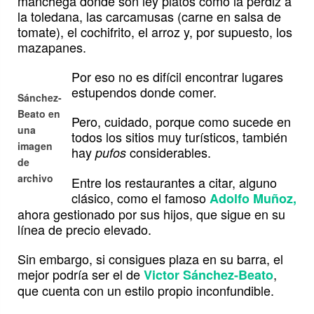
manchega donde son ley platos como la perdiz a
la toledana, las carcamusas (carne en salsa de
tomate), el cochifrito, el arroz y, por supuesto, los
mazapanes.
Por eso no es difícil encontrar lugares
estupendos donde comer.
Sánchez-
Beato en
Pero, cuidado, porque como sucede en
una
todos los sitios muy turísticos, también
imagen
hay
considerables.
pufos
de
archivo
Entre los restaurantes a citar, alguno
clásico, como el famoso
Adolfo Muñoz,
ahora gestionado por sus hijos, que sigue en su
línea de precio elevado.
Sin embargo, si consigues plaza en su barra, el
mejor podría ser el de
,
Victor Sánchez-Beato
que cuenta con un estilo propio inconfundible.