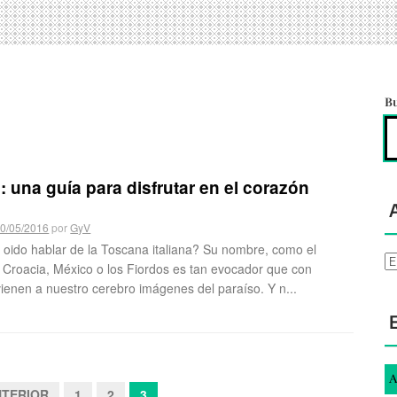
B
 una guía para disfrutar en el corazón
0/05/2016
por
GyV
 oido hablar de la Toscana italiana? Su nombre, como el
Ar
 Croacia, México o los Fiordos es tan evocador que con
 vienen a nuestro cerebro imágenes del paraíso. Y n...
A
NTERIOR
1
2
3