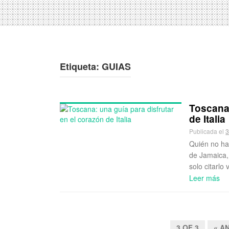
Etiqueta:
GUIAS
Toscana:
de Italia
Publicada el
3
Quién no ha
de Jamaica,
solo citarlo
Leer más
3 OF 3
« A