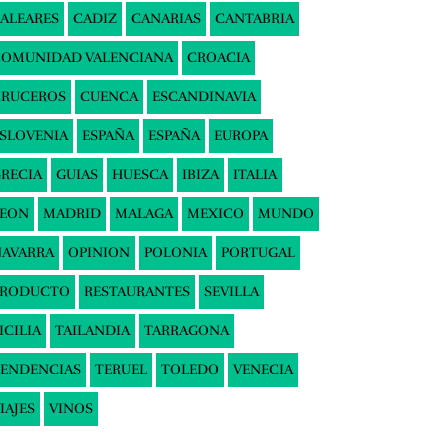
ALEARES
CADIZ
CANARIAS
CANTABRIA
COMUNIDAD VALENCIANA
CROACIA
CRUCEROS
CUENCA
ESCANDINAVIA
SLOVENIA
ESPAÑA
ESPAÑA
EUROPA
RECIA
GUIAS
HUESCA
IBIZA
ITALIA
LEON
MADRID
MALAGA
MEXICO
MUNDO
AVARRA
OPINION
POLONIA
PORTUGAL
PRODUCTO
RESTAURANTES
SEVILLA
ICILIA
TAILANDIA
TARRAGONA
ENDENCIAS
TERUEL
TOLEDO
VENECIA
IAJES
VINOS