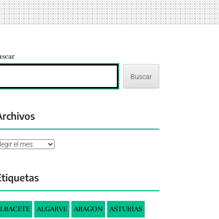
uscar
Buscar
Archivos
chivos
Etiquetas
LBACETE
ALGARVE
ARAGON
ASTURIAS