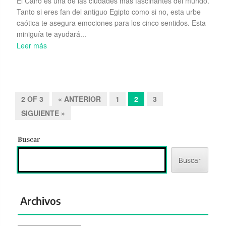
El Cairo es una de las ciudades más fascinantes del mundo.
Tanto si eres fan del antiguo Egipto como si no, esta urbe
caótica te asegura emociones para los cinco sentidos. Esta
miniguía te ayudará...
Leer más
2 OF 3
« ANTERIOR
1
2
3
SIGUIENTE »
Buscar
Buscar
Archivos