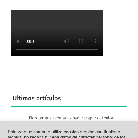
Últimos artículos
Fiordos: una «ventana» para escapar del calor
Jun 27, 2026
Esta web únicamente utiliza cookies propias con finalidad
Tortosa: la vida según el Ebro
técnica, no recaba ni cede datos de carácter personal de los