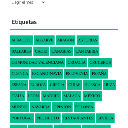
Archivos
Etiquetas
ALBACETE
ALGARVE
ARAGON
ASTURIAS
BALEARES
CADIZ
CANARIAS
CANTABRIA
COMUNIDAD VALENCIANA
CROACIA
CRUCEROS
CUENCA
ESCANDINAVIA
ESLOVENIA
ESPAÑA
ESPAÑA
EUROPA
GRECIA
GUIAS
HUESCA
IBIZA
ITALIA
LEON
MADRID
MALAGA
MEXICO
MUNDO
NAVARRA
OPINION
POLONIA
PORTUGAL
PRODUCTO
RESTAURANTES
SEVILLA