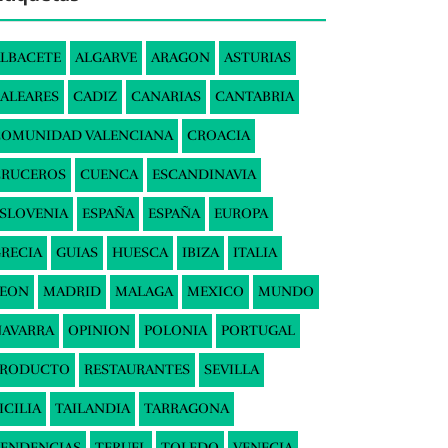
LBACETE
ALGARVE
ARAGON
ASTURIAS
ALEARES
CADIZ
CANARIAS
CANTABRIA
COMUNIDAD VALENCIANA
CROACIA
CRUCEROS
CUENCA
ESCANDINAVIA
SLOVENIA
ESPAÑA
ESPAÑA
EUROPA
RECIA
GUIAS
HUESCA
IBIZA
ITALIA
LEON
MADRID
MALAGA
MEXICO
MUNDO
AVARRA
OPINION
POLONIA
PORTUGAL
PRODUCTO
RESTAURANTES
SEVILLA
ICILIA
TAILANDIA
TARRAGONA
ENDENCIAS
TERUEL
TOLEDO
VENECIA