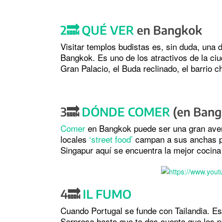
2🔜
QUÉ VER
en Bangkok
Visitar templos budistas es, sin duda, una
Bangkok. Es uno de los atractivos de la ci
Gran Palacio, el Buda reclinado, el barrio 
3🔜
DÓNDE COMER
(en Bang
Comer
en Bangkok puede ser una gran avent
locales
‘street food’
campan a sus anchas por
Singapur aquí se encuentra la mejor cocin
4🔜
IL FUMO
Cuando Portugal se funde con Tailandia. Es
Sorpresa hasta que te das cuenta que los