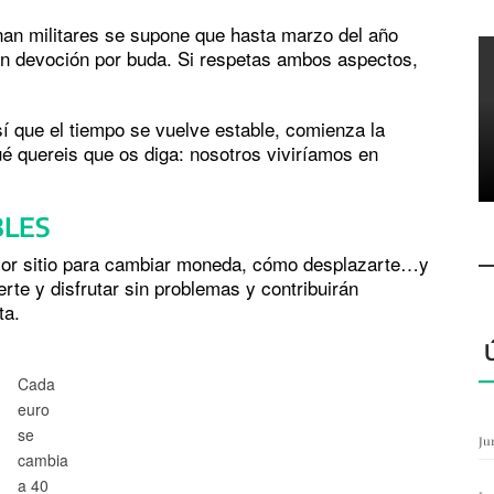
an militares se supone que hasta marzo del año
en devoción por buda. Si respetas ambos aspectos,
 que el tiempo se vuelve estable, comienza la
ué quereis que os diga: nosotros viviríamos en
BLES
ejor sitio para cambiar moneda, cómo desplazarte…y
rte y disfrutar sin problemas y contribuirán
ta.
Cada
euro
se
Ju
cambia
a 40