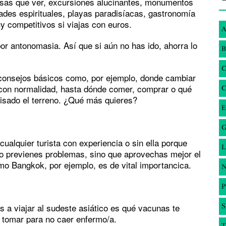
osas que ver, excursiones alucinantes, monumentos
dades espirituales, playas paradisíacas, gastronomía
 competitivos si viajas con euros.
A
’ por antonomasia. Así que si aún no has ido, ahorra lo
B
 consejos básicos como, por ejemplo, donde cambiar
 con normalidad, hasta dónde comer, comprar o qué
pisado el terreno. ¿Qué más quieres?
E
G
cualquier turista con experiencia o sin ella porque
lo previenes problemas, sino que aprovechas mejor el
mo Bangkok, por ejemplo, es de vital importancica.
N
 a viajar al sudeste asiático es qué vacunas te
S
 tomar para no caer enfermo/a.
T