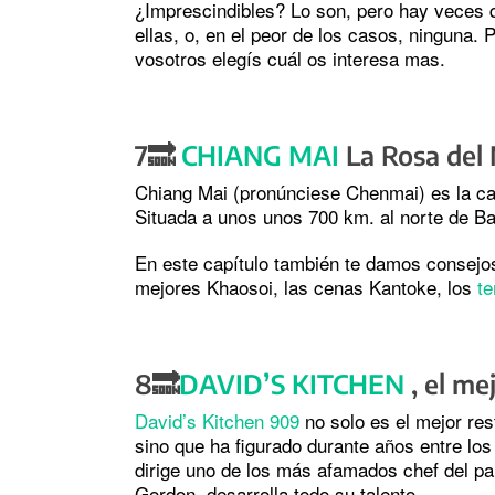
¿Imprescindibles? Lo son, pero hay veces q
ellas, o, en el peor de los casos, ninguna. 
vosotros elegís cuál os interesa mas.
7🔜
CHIANG MAI
La Rosa del
Chiang Mai (pronúnciese Chenmai) es la cap
Situada a unos unos 700 km. al norte de B
En este capítulo también te damos consejos
mejores Khaosoi, las cenas Kantoke, los
t
8🔜
DAVID’S KITCHEN
, el me
David’s Kitchen 909
no solo es el mejor res
sino que ha figurado durante años entre lo
dirige uno de los más afamados chef del paí
Gordon, desarrolla todo su talento.