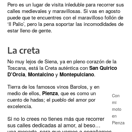
Pero es un lugar de visita inleduble para recorrer sus
calles medievales y maravillosas. Si vas en agosto
puede que te encuentres con el maravilloso follón de
‘Il Palio’, pero la pena soportar las incomodidades de
estar lleno de gente.
La creta
No muy lejos de Siena, ya en pleno corazón de la
Toscana, está la Creta auténtica con
San Quirico
,
y
.
D’Orcia
Montalcino
Montepulciano
Tierra de los famosos vinos Barolos, y en
medio de ellos,
, que es como un
Pienza
Con
cuento de hadas; el pueblo del amor por
mi
excelencia.
moto
en
Si no lo crees no tienes más que recorrer
Pienza
sus calles dedicadas al amor, al beso…
una monada, para que vamos a engañarnos.