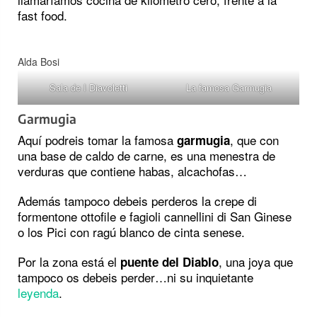
fast food.
Alda Bosi
Sala de I Diavoletti
La famosa Garmugia
Garmugia
Aquí podreis tomar la famosa
, que con
garmugia
una base de caldo de carne, es una menestra de
verduras que contiene habas, alcachofas…
Además tampoco debeis perderos la crepe di
formentone ottofile e fagioli cannellini di San Ginese
o los Pici con ragú blanco de cinta senese.
Por la zona está el
, una joya que
puente del Diablo
tampoco os debeis perder…ni su inquietante
leyenda
.