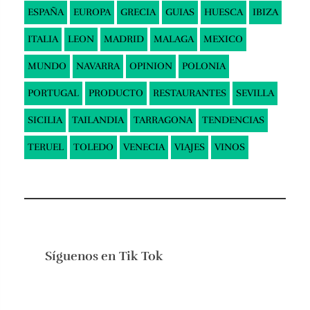
ESPAÑA
EUROPA
GRECIA
GUIAS
HUESCA
IBIZA
ITALIA
LEON
MADRID
MALAGA
MEXICO
MUNDO
NAVARRA
OPINION
POLONIA
PORTUGAL
PRODUCTO
RESTAURANTES
SEVILLA
SICILIA
TAILANDIA
TARRAGONA
TENDENCIAS
TERUEL
TOLEDO
VENECIA
VIAJES
VINOS
Síguenos en
Tik Tok