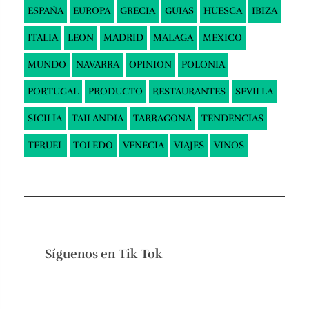
ESPAÑA
EUROPA
GRECIA
GUIAS
HUESCA
IBIZA
ITALIA
LEON
MADRID
MALAGA
MEXICO
MUNDO
NAVARRA
OPINION
POLONIA
PORTUGAL
PRODUCTO
RESTAURANTES
SEVILLA
SICILIA
TAILANDIA
TARRAGONA
TENDENCIAS
TERUEL
TOLEDO
VENECIA
VIAJES
VINOS
Síguenos en
Tik Tok