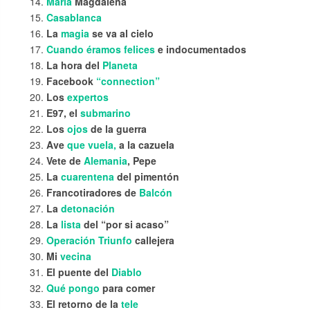
María
Magdalena
Casablanca
La
magia
se va al cielo
Cuando éramos felices
e indocumentados
La hora del
Planeta
Facebook
“connection”
Los
expertos
E97, el
submarino
Los
ojos
de la guerra
Ave
que vuela,
a la cazuela
Vete de
Alemania
, Pepe
La
cuarentena
del pimentón
Francotiradores de
Balcón
La
detonación
La
lista
del “por si acaso”
Operación Triunfo
callejera
Mi
vecina
El puente del
Diablo
Qué pongo
para comer
El retorno de la
tele