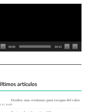
eproductor
e
deo
00:00
04:13
Últimos artículos
Fiordos: una «ventana» para escapar del calor
n 27, 2026