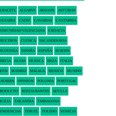
LBACETE
ALGARVE
ARAGON
ASTURIAS
ALEARES
CADIZ
CANARIAS
CANTABRIA
COMUNIDAD VALENCIANA
CROACIA
CRUCEROS
CUENCA
ESCANDINAVIA
SLOVENIA
ESPAÑA
ESPAÑA
EUROPA
RECIA
GUIAS
HUESCA
IBIZA
ITALIA
LEON
MADRID
MALAGA
MEXICO
MUNDO
AVARRA
OPINION
POLONIA
PORTUGAL
PRODUCTO
RESTAURANTES
SEVILLA
ICILIA
TAILANDIA
TARRAGONA
ENDENCIAS
TERUEL
TOLEDO
VENECIA