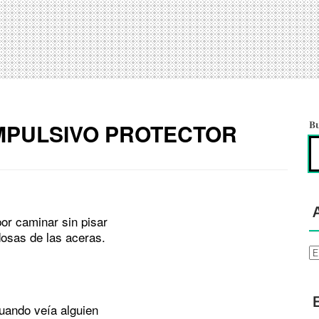
MPULSIVO PROTECTOR
B
or caminar sin pisar
dosas de las aceras.
Ar
uando veía alguien