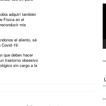
R
d
fobia adquirí también
ví
e Física en el
 reconducir mis
ndonos el aliento, sé
 Covid-19.
an que deben hacer
 un trastorno obsesivo
sin cargo a la
ológico
Ju