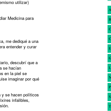
emismo utilizar)
A
diar Medicina para
B
ca, me dediqué a una
era entender y curar
E
G
tario, descubrí que a
ia se hacían
s en la piel se
N
uise imaginar por qué
 y se hacen políticos
S
xires infalibles,
sión.
T