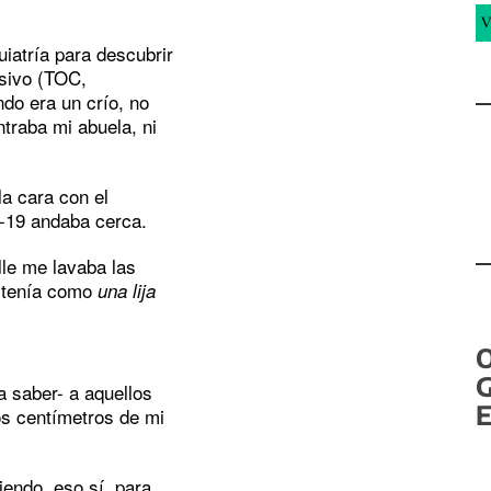
V
iatría para descubrir
lsivo (TOC,
do era un crío, no
traba mi abuela, ni
la cara con el
d-19 andaba cerca.
lle me lavaba las
 tenía como
una lija
G
 saber- a aquellos
E
s centímetros de mi
iendo, eso sí, para