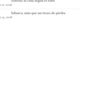
Tortosa: la vida según el Ebro
n 21, 2026
Tabarca: más que un trozo de piedra
n 14, 2026