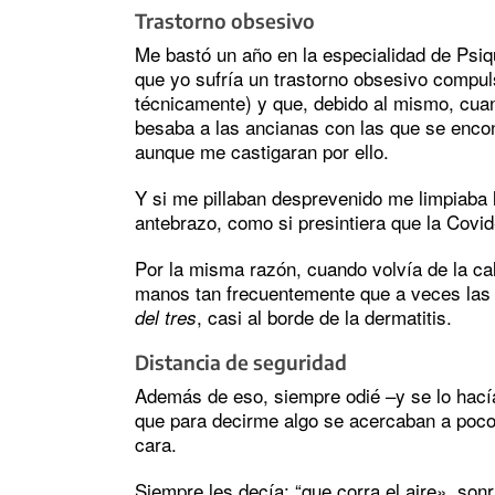
Trastorno obsesivo
Me bastó un año en la especialidad de Psiqu
que yo sufría un trastorno obsesivo compu
técnicamente) y que, debido al mismo, cuan
besaba a las ancianas con las que se encon
aunque me castigaran por ello.
Y si me pillaban desprevenido me limpiaba 
antebrazo, como si presintiera que la Covi
Por la misma razón, cuando volvía de la ca
manos tan frecuentemente que a veces las
, casi al borde de la dermatitis.
del tres
Distancia de seguridad
Además de eso, siempre odié –y se lo hacía
que para decirme algo se acercaban a poco
cara.
Siempre les decía: “que corra el aire», sonr