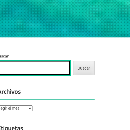
uscar
Buscar
Archivos
chivos
Etiquetas