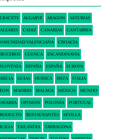
LBACETE
ALGARVE
ARAGON
ASTURIAS
ALEARES
CADIZ
CANARIAS
CANTABRIA
COMUNIDAD VALENCIANA
CROACIA
CRUCEROS
CUENCA
ESCANDINAVIA
SLOVENIA
ESPAÑA
ESPAÑA
EUROPA
RECIA
GUIAS
HUESCA
IBIZA
ITALIA
LEON
MADRID
MALAGA
MEXICO
MUNDO
AVARRA
OPINION
POLONIA
PORTUGAL
PRODUCTO
RESTAURANTES
SEVILLA
ICILIA
TAILANDIA
TARRAGONA
ENDENCIAS
TERUEL
TOLEDO
VENECIA