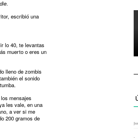
.
die
itor, escribió una
 lo 40, te levantas
tás muerto o eres un
do lleno de zombis
 también el sonido
atumba.
de los mensajes
ya les vale, en una
ano, a ver si me
do 200 gramos de
Ju