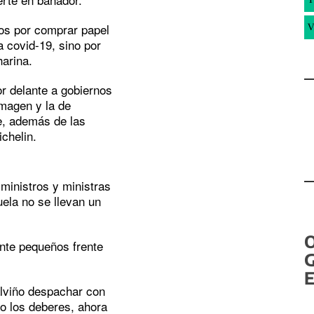
mos por comprar papel
V
a covid-19, sino por
harina.
or delante a gobiernos
imagen y la de
e, además de las
chelin.
ministros y ministras
ela no se llevan un
nte pequeños frente
G
E
alviño despachar con
o los deberes, ahora