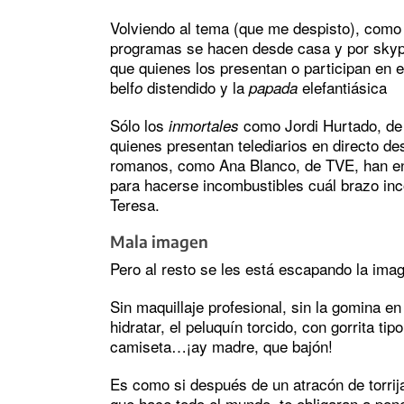
Volviendo al tema (que me despisto), como
programas se hacen desde casa y por skype
que quienes los presentan o participan en e
belf
distendido y la
elefantiásica
o
papada
Sólo los
como Jordi Hurtado, de
inmortales
quienes presentan telediarios en directo de
romanos, como Ana Blanco, de TVE, han enc
para hacerse incombustibles cuál brazo inc
Teresa.
Mala imagen
Pero al resto se les está escapando la ima
Sin maquillaje profesional, sin la gomina en 
hidratar, el peluquín torcido, con gorrita ti
camiseta…¡ay madre, que bajón!
Es como si después de un atracón de torrij
que hace todo el mundo, te obligaran a pon