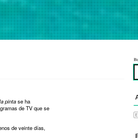
B
se ha
la pinta
rogramas de TV que se
Ar
nos de veinte días,