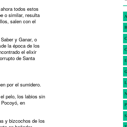
 ahora todos estos
 o similar, resulta
A
llos, salen con el
B
 Saber y Ganar, o
sde la época de los
ontrado el elixir
orrupto de Santa
E
G
gen por el sumidero.
N
el pelo, los labios sin
po Pocoyó, en
S
as y bizcochos de los
erte en bañador.
T