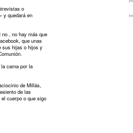
Ju
trevistas o
» y quedará en
Ju
i no , no hay más que
l facebook, que unas
 sus hijas o hijos y
 Comunión.
la cama por la
ciocinio de Millás,
esiento de las
el cuerpo o que sigo