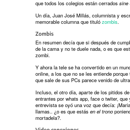
que todos los colegios están cerrados
sine 
Un día, Juan José Millás, columnista y escr
memorable columna que tituló
zombis
.
Zombis
En resumen decía que si después de cumplir
de la cama y no te duele nada, o es que es
zombi.
Y ahora la tele se ha convertido en un mun
online, a los que no se les entiende porque
que sale de sus PCs parece venido de ultr
Incluso, el otro día, aparte de los pitidos 
entrantes por whats app, face o twiter, que 
entrevista se oyó una voz que decía: ¡Mari
llamas.. ¿o es que estás
ponien
en el trono
mortadela?.
Video conexiones