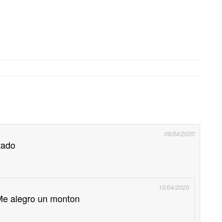
09/04/2020
tado
10/04/2020
 Me alegro un monton