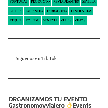
PORTUGAL
PRODUCTO
RESTAURANTES
SEVILLA
SICILIA
TAILANDIA
TARRAGONA
TENDENCIAS
TERUEL
TOLEDO
VENECIA
VIAJES
VINOS
Síguenos en
Tik Tok
ORGANIZAMOS TU EVENTO
Gastronomoyviajero
Events