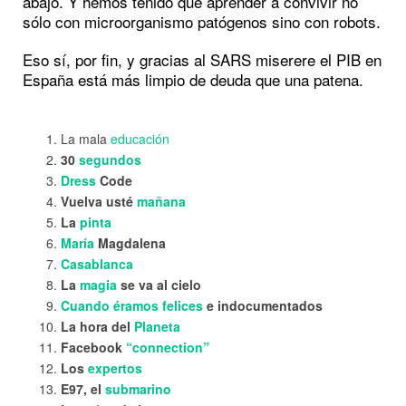
abajo. Y hemos tenido que aprender a convivir no
sólo con microorganismo patógenos sino con robots.
Eso sí, por fin, y gracias al SARS miserere el PIB en
España está más limpio de deuda que una patena.
La mala
educación
30
segundos
Dress
Code
Vuelva usté
mañana
La
pinta
María
Magdalena
Casablanca
La
magia
se va al cielo
Cuando éramos felices
e indocumentados
La hora del
Planeta
Facebook
“connection”
Los
expertos
E97, el
submarino