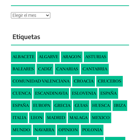
Archivos
Etiquetas
ALBACETE
ALGARVE
ARAGON
ASTURIAS
BALEARES
CADIZ
CANARIAS
CANTABRIA
COMUNIDAD VALENCIANA
CROACIA
CRUCEROS
CUENCA
ESCANDINAVIA
ESLOVENIA
ESPAÑA
ESPAÑA
EUROPA
GRECIA
GUIAS
HUESCA
IBIZA
ITALIA
LEON
MADRID
MALAGA
MEXICO
MUNDO
NAVARRA
OPINION
POLONIA