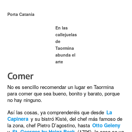
Porta Catania
En las
callejuelas
de
Taormina
abunda el
arte
Comer
No es sencillo recomendar un lugar en Taormina
para comer que sea bueno, bonito y barato, porque
no hay ninguno.
Así las cosas, ya comprenderéis que desde
La
y su bistró Kisté, del chef más famoso de
Capinera
la zona, chef Pietro D’agostino, hasta
Otto Geleny
y
(170€), la cosa se va
St. Georges by Heinz Beck