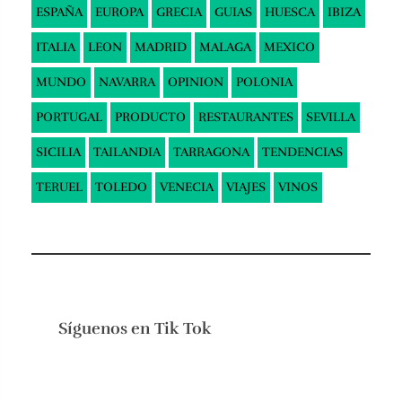
ESPAÑA
EUROPA
GRECIA
GUIAS
HUESCA
IBIZA
ITALIA
LEON
MADRID
MALAGA
MEXICO
MUNDO
NAVARRA
OPINION
POLONIA
PORTUGAL
PRODUCTO
RESTAURANTES
SEVILLA
SICILIA
TAILANDIA
TARRAGONA
TENDENCIAS
TERUEL
TOLEDO
VENECIA
VIAJES
VINOS
Síguenos en
Tik Tok