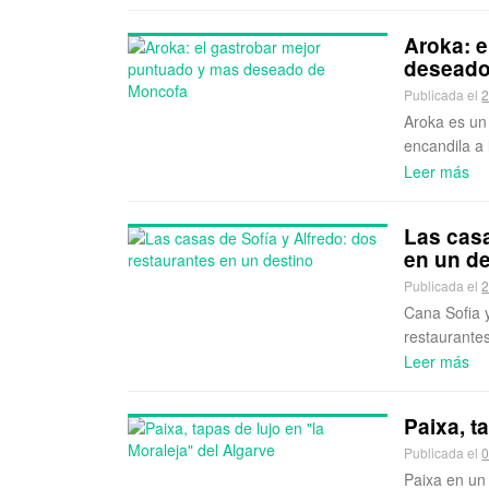
Aroka: e
deseado
Publicada el
2
Aroka es un
encandila a
Leer más
Las casa
en un de
Publicada el
2
Cana Sofia 
restaurantes
Leer más
Paixa, t
Publicada el
0
Paixa en un 