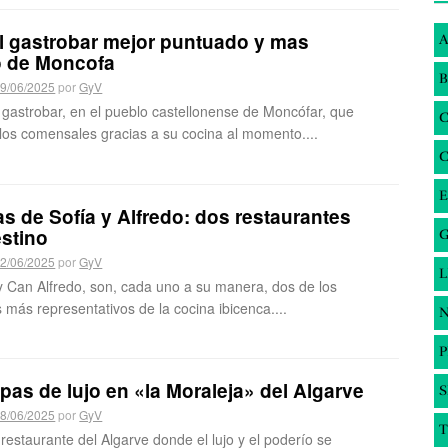
l gastrobar mejor puntuado y mas
A
 de Moncofa
B
9/06/2025
por
GyV
 gastrobar, en el pueblo castellonense de Moncófar, que
 los comensales gracias a su cocina al momento....
E
s de Sofía y Alfredo: dos restaurantes
stino
G
2/06/2025
por
GyV
y Can Alfredo, son, cada uno a su manera, dos de los
 más representativos de la cocina ibicenca....
N
apas de lujo en «la Moraleja» del Algarve
S
8/06/2025
por
GyV
T
restaurante del Algarve donde el lujo y el poderío se