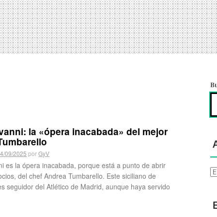
B
anni: la «ópera inacabada» del mejor
Tumbarello
4/09/2025
por
GyV
i es la ópera inacabada, porque está a punto de abrir
Ar
ios, del chef Andrea Tumbarello. Este siciliano de
es seguidor del Atlético de Madrid, aunque haya servido