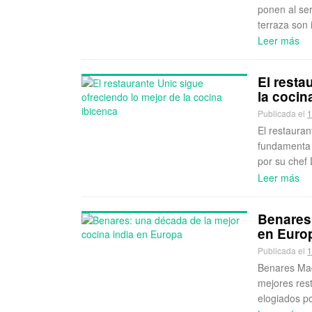
ponen al ser
terraza son 
Leer más
El resta
la cocin
Publicada el
1
El restauran
fundamenta s
por su chef 
Leer más
Benares:
en Euro
Publicada el
1
Benares Mad
mejores res
elogiados po