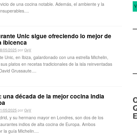
vicio de una cocina notable. Además, el ambiente y la
V
insuperables....
urante Unic sigue ofreciendo lo mejor de
a ibicenca
8/05/2025
por
GyV
te Unic, en Ibiza, galardonado con una estrella Michelin,
us platos en recetas tradicionales de la isla reinventadas
David Grussaute....
 una década de la mejor cocina india
pa
G
1/05/2025
por
GyV
E
rid, y su hermano mayor en Londres, son dos de los
taurantes indios de alta cocina de Europa. Ambos
r la guía Michelin....