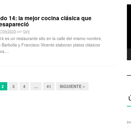
R
d
o 14: la mejor cocina clásica que
ví
esapareció
7/04/2025
por
GyV
4 es un restaurante sito en la calle del mismo nombre,
n Barbolla y Francisco Vicente elaboran platos clásicos
os....
2
3
4
…
41
SIGUIENTE »
Ju