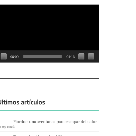
eproductor
e
deo
00:00
04:13
Últimos artículos
Fiordos: una «ventana» para escapar del calor
n 27, 2026