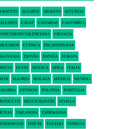
LBACETE
ALGARVE
ARAGON
ASTURIAS
ALEARES
CADIZ
CANARIAS
CANTABRIA
COMUNIDAD VALENCIANA
CROACIA
CRUCEROS
CUENCA
ESCANDINAVIA
SLOVENIA
ESPAÑA
ESPAÑA
EUROPA
RECIA
GUIAS
HUESCA
IBIZA
ITALIA
LEON
MADRID
MALAGA
MEXICO
MUNDO
AVARRA
OPINION
POLONIA
PORTUGAL
PRODUCTO
RESTAURANTES
SEVILLA
ICILIA
TAILANDIA
TARRAGONA
ENDENCIAS
TERUEL
TOLEDO
VENECIA