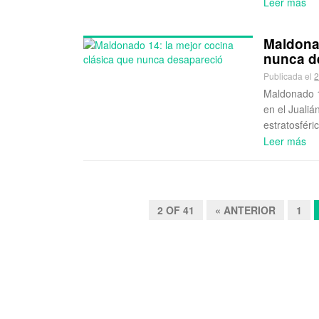
Leer más
Maldonad
nunca d
Publicada el
2
Maldonado 1
en el Jualiá
estratosféric
Leer más
2 OF 41
« ANTERIOR
1