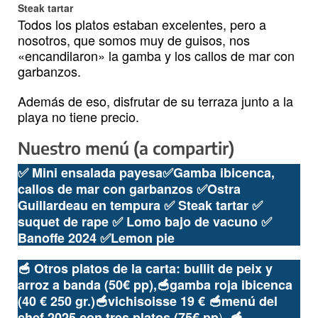
Steak tartar
Todos los platos estaban excelentes, pero a
nosotros, que somos muy de guisos, nos
«encandilaron» la gamba y los callos de mar con
garbanzos.
Además de eso, disfrutar de su terraza junto a la
playa no tiene precio.
Nuestro menú (a compartir)
✅
Mini ensalada payesa
✅
Gamba ibicenca,
callos de mar con garbanzos
✅
Ostra
Guillardeau en tempura
✅
Steak tartar
✅
suquet de rape
✅
Lomo bajo de vacuno
✅
Banoffe 2024
✅
Lemon pie
🥣
Otros platos de la carta:
bullit de peix y
arroz a banda (50€ pp),
🥣
gamba roja ibicenca
(40 € 250 gr.)
🥣
vichisoisse 19 €
🥣
menú del
).
chef 2025 con tres platos (75€ pp
🥣