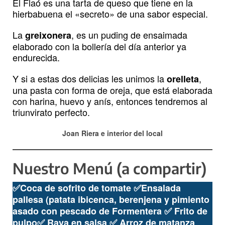
El Flaó es una tarta de queso que tiene en la
hierbabuena el «secreto» de una sabor especial.
La
, es un puding de ensaimada
greixonera
elaborado con la bollería del día anterior ya
endurecida.
Y si a estas dos delicias les unimos la
,
orelleta
una pasta con forma de oreja, que está elaborada
con harina, huevo y anís, entonces tendremos al
triunvirato perfecto.
Joan Riera e interior del local
Nuestro Menú (a compartir)
✅Coca de sofrito de tomate
✅
Ensalada
pallesa (patata ibicenca, berenjena y pimiento
asado con pescado de Formentera
✅
Frito de
pulpo
✅
Raya en salsa
✅
Arroz de matanza