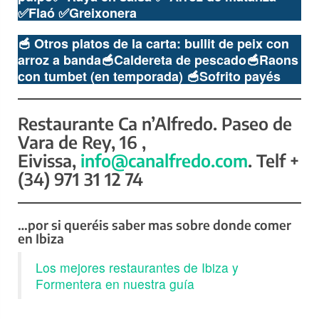
✅
Flaó
✅
Greixonera
🥣
Otros platos de la carta:
bullit de peix con
arroz a banda
🥣
Caldereta de pescado
🥣
Raons
con tumbet (en temporada)
🥣
Sofrito payés
Restaurante Ca n’Alfredo. Paseo de
Vara de Rey, 16 ,
Eivissa,
info@canalfredo.com
. Telf +
(34) 971 31 12 74
…por si queréis saber mas sobre donde comer
en Ibiza
Los mejores restaurantes de Ibiza y
Formentera en nuestra guía