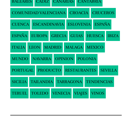
BALEARES
CADIZ
CANARIAS
CANTABRIA
COMUNIDAD VALENCIANA
CROACIA
CRUCEROS
CUENCA
ESCANDINAVIA
ESLOVENIA
ESPAÑA
ESPAÑA
EUROPA
GRECIA
GUIAS
HUESCA
IBIZA
ITALIA
LEON
MADRID
MALAGA
MEXICO
MUNDO
NAVARRA
OPINION
POLONIA
PORTUGAL
PRODUCTO
RESTAURANTES
SEVILLA
SICILIA
TAILANDIA
TARRAGONA
TENDENCIAS
TERUEL
TOLEDO
VENECIA
VIAJES
VINOS