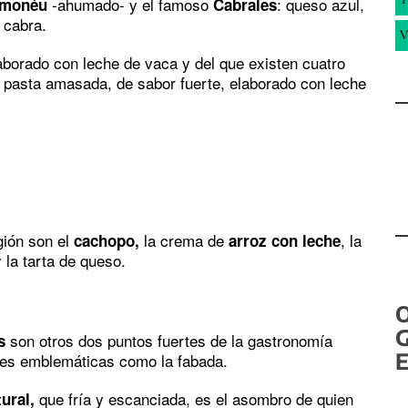
-ahumado- y el famoso
: queso azul,
monéu
Cabrales
 cabra.
V
borado con leche de vaca y del que existen cuatro
 pasta amasada, de sabor fuerte, elaborado con leche
gión son el
la crema de
, la
cachopo,
arroz con leche
 la tarta de queso.
G
son otros dos puntos fuertes de la gastronomía
s
E
ones emblemáticas como la fabada.
que fría y escanciada, es el asombro de quien
tural,