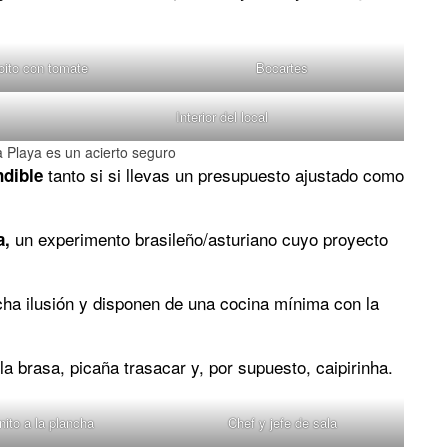
oito con tomate
Bocartes
Interior del local
a Playa es un acierto seguro
tanto si si llevas un presupuesto ajustado como
ndible
un experimento brasileño/asturiano cuyo proyecto
a,
cha ilusión y disponen de una cocina mínima con la
la brasa, picaña trasacar y, por supuesto, caipirinha.
nito a la plancha
Chef y jefe de sala