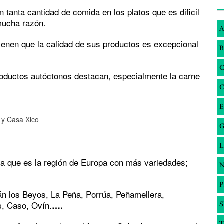
tanta cantidad de comida en los platos que es dificil
mucha razón.
A
ienen que la calidad de sus productos es excepcional
B
roductos autóctonos destacan, especialmente la carne
E
 y Casa Xico
G
a que es la región de Europa con más variedades;
N
n los Beyos, La Peña, Porrúa, Peñamellera,
s, Caso, Ovín.
….
S
T