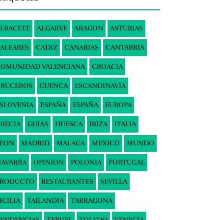
LBACETE
ALGARVE
ARAGON
ASTURIAS
ALEARES
CADIZ
CANARIAS
CANTABRIA
COMUNIDAD VALENCIANA
CROACIA
CRUCEROS
CUENCA
ESCANDINAVIA
SLOVENIA
ESPAÑA
ESPAÑA
EUROPA
RECIA
GUIAS
HUESCA
IBIZA
ITALIA
LEON
MADRID
MALAGA
MEXICO
MUNDO
AVARRA
OPINION
POLONIA
PORTUGAL
PRODUCTO
RESTAURANTES
SEVILLA
ICILIA
TAILANDIA
TARRAGONA
ENDENCIAS
TERUEL
TOLEDO
VENECIA