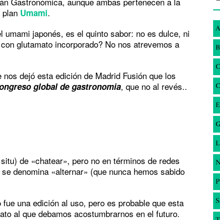
ián Gastronómica, aunque ambas pertenecen a la
n plan
.
Umami
A
umami japonés, es el quinto sabor: no es dulce, ni
e con glutamato incorporado? No nos atrevemos a
B
 nos dejó esta edición de Madrid Fusión que los
, que no al revés..
ongreso global de gastronomia
E
G
 situ) de «chatear», pero no en términos de redes
N
te se denomina «alternar» (que nunca hemos sabido
 fue una edición al uso, pero es probable que esta
S
mato al que debamos acostumbrarnos en el futuro.
T