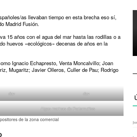
spañoles/as llevaban tiempo en esta brecha eso sí,
do Madrid Fusión.
eva 15 años con el agua del mar hasta las rodillas o a
endo huevos «ecológicos» decenas de años en la
como Ignacio Echapresto, Venta Moncalvillo; Joan
iz, Mugaritz; Javier Olleros, Culler de Pau; Rodrigo
dav
dav
Algas marinas de Portomuiños
positores de la zona comercial
Ju
»