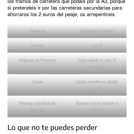
los tramos de carretera que podais por la A3, porque
si pretendeis ir por las carreteras secundarias para
ahorraros los 2 euros del peaje, os arrepentireis
Positano
Centro de Positano
Ravello
Amalfi
Virgenes en Positano
Vista desde el rest. Il
Capitano
Furore
Costa amalfitana desde
Ravello
Piscinas naturales de
Salerno con el castillo al
Sorrento
fondo
Lo que no te puedes perder