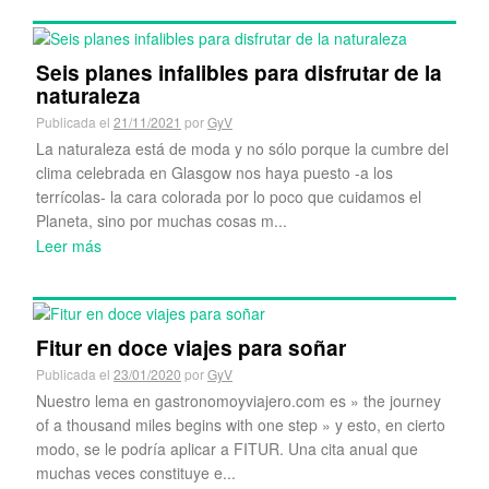
Seis planes infalibles para disfrutar de la
naturaleza
Publicada el
21/11/2021
por
GyV
La naturaleza está de moda y no sólo porque la cumbre del
clima celebrada en Glasgow nos haya puesto -a los
terrícolas- la cara colorada por lo poco que cuidamos el
Planeta, sino por muchas cosas m...
Leer más
Fitur en doce viajes para soñar
Publicada el
23/01/2020
por
GyV
Nuestro lema en gastronomoyviajero.com es » the journey
of a thousand miles begins with one step » y esto, en cierto
modo, se le podría aplicar a FITUR. Una cita anual que
muchas veces constituye e...