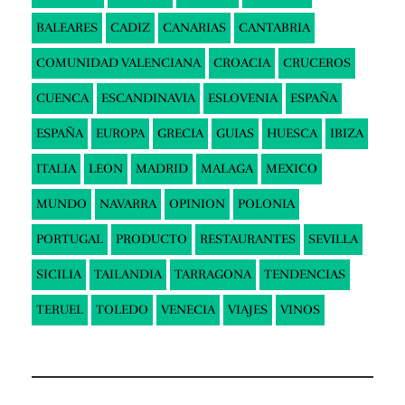
BALEARES
CADIZ
CANARIAS
CANTABRIA
COMUNIDAD VALENCIANA
CROACIA
CRUCEROS
CUENCA
ESCANDINAVIA
ESLOVENIA
ESPAÑA
ESPAÑA
EUROPA
GRECIA
GUIAS
HUESCA
IBIZA
ITALIA
LEON
MADRID
MALAGA
MEXICO
MUNDO
NAVARRA
OPINION
POLONIA
PORTUGAL
PRODUCTO
RESTAURANTES
SEVILLA
SICILIA
TAILANDIA
TARRAGONA
TENDENCIAS
TERUEL
TOLEDO
VENECIA
VIAJES
VINOS