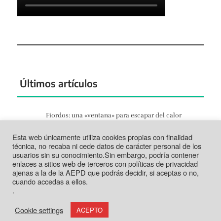
Últimos artículos
Fiordos: una «ventana» para escapar del calor
Jun 27, 2026
Esta web únicamente utiliza cookies propias con finalidad
Tortosa: la vida según el Ebro
técnica, no recaba ni cede datos de carácter personal de los
Jun 21, 2026
usuarios sin su conocimiento.Sin embargo, podría contener
enlaces a sitios web de terceros con políticas de privacidad
Tabarca: más que un trozo de piedra
ajenas a la de la AEPD que podrás decidir, si aceptas o no,
Jun 14, 2026
cuando accedas a ellos.
.
Cookie settings
ACEPTO
Funciona con
Inkhive Themes
. Todos los derechos reservados
(textos y fotos) ©Gastronomoyviajero