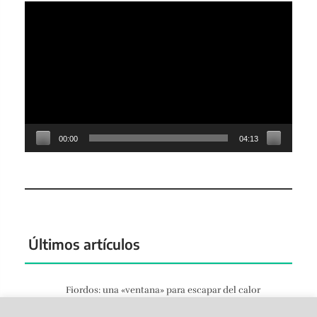
Reproductor
de
vídeo
00:00
04:13
Últimos artículos
Fiordos: una «ventana» para escapar del calor
Jun 27, 2026