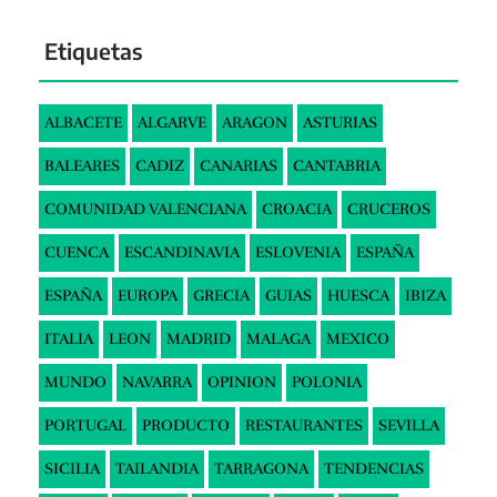
Etiquetas
ALBACETE
ALGARVE
ARAGON
ASTURIAS
BALEARES
CADIZ
CANARIAS
CANTABRIA
COMUNIDAD VALENCIANA
CROACIA
CRUCEROS
CUENCA
ESCANDINAVIA
ESLOVENIA
ESPAÑA
ESPAÑA
EUROPA
GRECIA
GUIAS
HUESCA
IBIZA
ITALIA
LEON
MADRID
MALAGA
MEXICO
MUNDO
NAVARRA
OPINION
POLONIA
PORTUGAL
PRODUCTO
RESTAURANTES
SEVILLA
SICILIA
TAILANDIA
TARRAGONA
TENDENCIAS