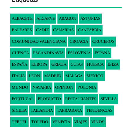
ALBACETE
ALGARVE
ARAGON
ASTURIAS
BALEARES
CADIZ
CANARIAS
CANTABRIA
COMUNIDAD VALENCIANA
CROACIA
CRUCEROS
CUENCA
ESCANDINAVIA
ESLOVENIA
ESPAÑA
ESPAÑA
EUROPA
GRECIA
GUIAS
HUESCA
IBIZA
ITALIA
LEON
MADRID
MALAGA
MEXICO
MUNDO
NAVARRA
OPINION
POLONIA
PORTUGAL
PRODUCTO
RESTAURANTES
SEVILLA
SICILIA
TAILANDIA
TARRAGONA
TENDENCIAS
TERUEL
TOLEDO
VENECIA
VIAJES
VINOS