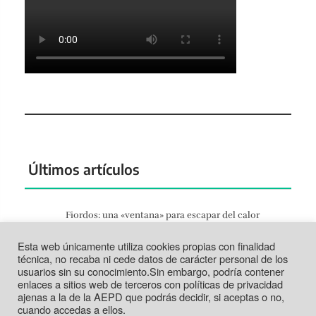
Últimos artículos
Fiordos: una «ventana» para escapar del calor
Jun 27, 2026
Esta web únicamente utiliza cookies propias con finalidad
Tortosa: la vida según el Ebro
técnica, no recaba ni cede datos de carácter personal de los
Jun 21, 2026
usuarios sin su conocimiento.Sin embargo, podría contener
enlaces a sitios web de terceros con políticas de privacidad
Tabarca: más que un trozo de piedra
ajenas a la de la AEPD que podrás decidir, si aceptas o no,
Jun 14, 2026
cuando accedas a ellos.