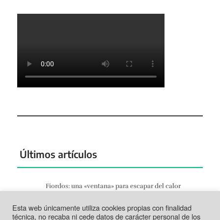
Últimos artículos
Fiordos: una «ventana» para escapar del calor
Jun 27, 2026
Esta web únicamente utiliza cookies propias con finalidad
Tortosa: la vida según el Ebro
técnica, no recaba ni cede datos de carácter personal de los
Jun 21, 2026