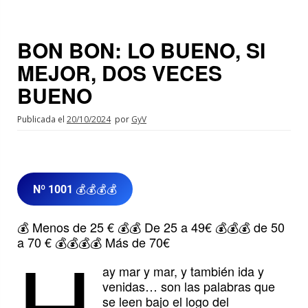
BON BON: LO BUENO, SI
MEJOR, DOS VECES
BUENO
Publicada el
20/10/2024
por
GyV
Nº 1001
💰💰💰💰
💰 Menos de 25 € 💰💰 De 25 a 49€ 💰💰💰 de 50
H
a 70 € 💰💰💰💰 Más de 70€
ay mar y mar, y también ida y
venidas… son las palabras que
se leen bajo el logo del