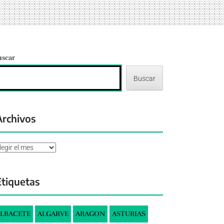
uscar
Buscar
Archivos
chivos
Etiquetas
LBACETE
ALGARVE
ARAGON
ASTURIAS