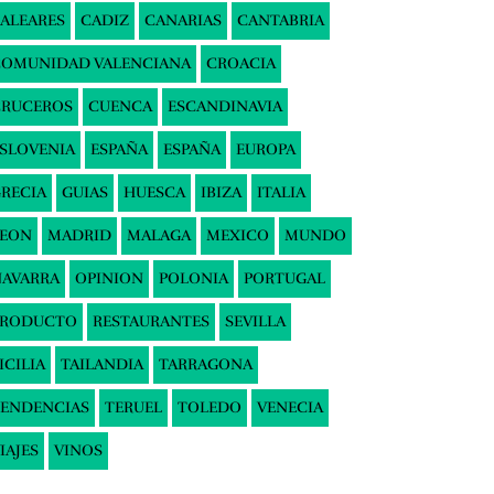
ALEARES
CADIZ
CANARIAS
CANTABRIA
COMUNIDAD VALENCIANA
CROACIA
CRUCEROS
CUENCA
ESCANDINAVIA
SLOVENIA
ESPAÑA
ESPAÑA
EUROPA
RECIA
GUIAS
HUESCA
IBIZA
ITALIA
LEON
MADRID
MALAGA
MEXICO
MUNDO
AVARRA
OPINION
POLONIA
PORTUGAL
PRODUCTO
RESTAURANTES
SEVILLA
ICILIA
TAILANDIA
TARRAGONA
ENDENCIAS
TERUEL
TOLEDO
VENECIA
IAJES
VINOS