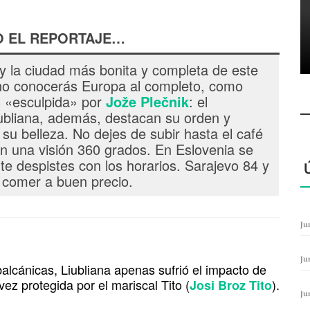
O EL REPORTAJE…
a y la ciudad más bonita y completa de este
 no conocerás Europa al completo, como
 «esculpida» por
Jože Plečnik
: el
iubliana, además, destacan su orden y
 su belleza. No dejes de subir hasta el café
en una visión 360 grados. En Eslovenia se
te despistes con los horarios. Sarajevo 84 y
 comer a buen precio.
Ju
Ju
alcánicas, Liubliana apenas sufrió el impacto de
vez protegida por el mariscal Tito (
).
Josi Broz Tito
Ju