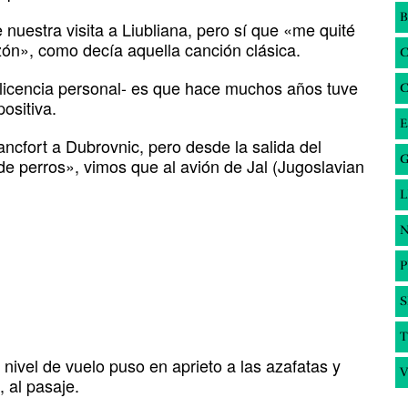
B
 nuestra visita a Liubliana, pero sí que «me quité
zón», como decía aquella canción clásica.
 licencia personal- es que hace muchos años tuve
ositiva.
E
cfort a Dubrovnic, pero desde la salida del
G
de perros», vimos que al avión de Jal (Jugoslavian
N
S
T
nivel de vuelo puso en aprieto a las azafatas y
V
 al pasaje.