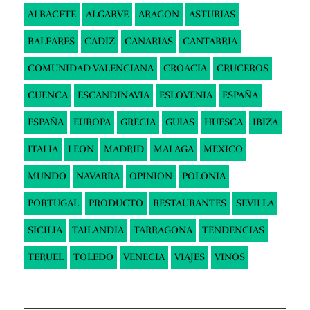
ALBACETE
ALGARVE
ARAGON
ASTURIAS
BALEARES
CADIZ
CANARIAS
CANTABRIA
COMUNIDAD VALENCIANA
CROACIA
CRUCEROS
CUENCA
ESCANDINAVIA
ESLOVENIA
ESPAÑA
ESPAÑA
EUROPA
GRECIA
GUIAS
HUESCA
IBIZA
ITALIA
LEON
MADRID
MALAGA
MEXICO
MUNDO
NAVARRA
OPINION
POLONIA
PORTUGAL
PRODUCTO
RESTAURANTES
SEVILLA
SICILIA
TAILANDIA
TARRAGONA
TENDENCIAS
TERUEL
TOLEDO
VENECIA
VIAJES
VINOS