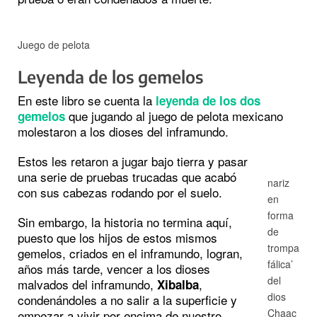
Juego de pelota
Leyenda de los gemelos
En este libro se cuenta la
leyenda de los dos
que jugando al juego de pelota mexicano
gemelos
molestaron a los dioses del inframundo.
Estos les retaron a jugar bajo tierra y pasar
una serie de pruebas trucadas que acabó
nariz
con sus cabezas rodando por el suelo.
en
forma
Sin embargo, la historia no termina aquí,
de
puesto que los hijos de estos mismos
trompa
gemelos, criados en el inframundo, logran,
fálica’
años más tarde, vencer a los dioses
del
malvados del inframundo,
,
Xibalba
dios
condenándoles a no salir a la superficie y
Chaac
empezar a vivir por encima de nuestro