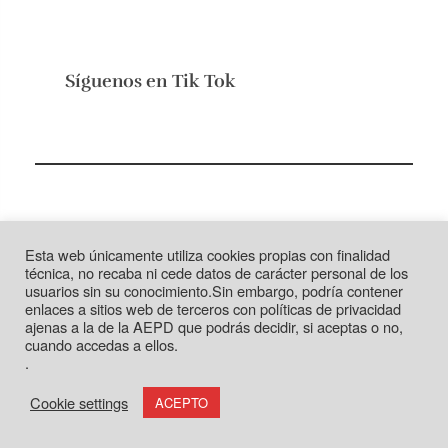
Síguenos en
Tik Tok
ORGANIZAMOS TU EVENTO
Esta web únicamente utiliza cookies propias con finalidad
Gastronomoyviajero
Events
técnica, no recaba ni cede datos de carácter personal de los
usuarios sin su conocimiento.Sin embargo, podría contener
enlaces a sitios web de terceros con políticas de privacidad
ajenas a la de la AEPD que podrás decidir, si aceptas o no,
cuando accedas a ellos.
.
Cookie settings
ACEPTO