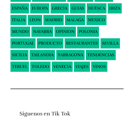
ESPAÑA
EUROPA
GRECIA
GUIAS
HUESCA
IBIZA
ITALIA
LEON
MADRID
MALAGA
MEXICO
MUNDO
NAVARRA
OPINION
POLONIA
PORTUGAL
PRODUCTO
RESTAURANTES
SEVILLA
SICILIA
TAILANDIA
TARRAGONA
TENDENCIAS
TERUEL
TOLEDO
VENECIA
VIAJES
VINOS
Síguenos en
Tik Tok