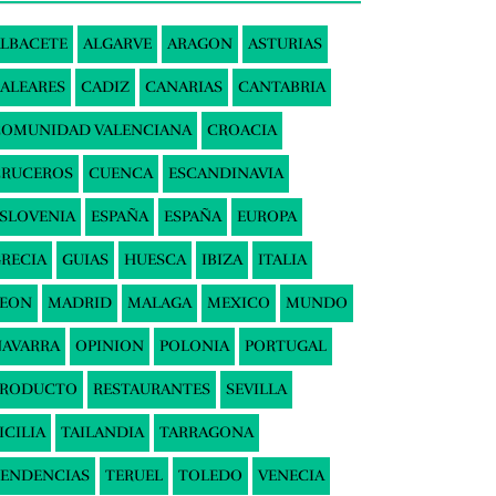
LBACETE
ALGARVE
ARAGON
ASTURIAS
ALEARES
CADIZ
CANARIAS
CANTABRIA
COMUNIDAD VALENCIANA
CROACIA
CRUCEROS
CUENCA
ESCANDINAVIA
SLOVENIA
ESPAÑA
ESPAÑA
EUROPA
RECIA
GUIAS
HUESCA
IBIZA
ITALIA
LEON
MADRID
MALAGA
MEXICO
MUNDO
AVARRA
OPINION
POLONIA
PORTUGAL
PRODUCTO
RESTAURANTES
SEVILLA
ICILIA
TAILANDIA
TARRAGONA
ENDENCIAS
TERUEL
TOLEDO
VENECIA