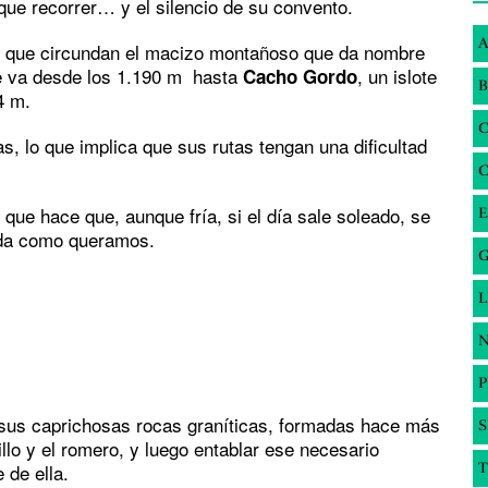
 que recorrer… y el silencio de su convento.
A
os que circundan el macizo montañoso que da nombre
ue va desde los 1.190 m hasta
, un islote
Cacho Gordo
B
4 m.
, lo que implica que sus rutas tengan una dificultad
o que hace que, aunque fría, si el día sale soleado, se
E
tida como queramos.
G
N
 sus caprichosas rocas graníticas, formadas hace más
S
llo y el romero, y luego entablar ese necesario
 de ella.
T