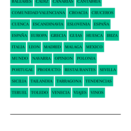
BALEARES
CADIZ
CANARIAS
CANTABRIA
COMUNIDAD VALENCIANA
CROACIA
CRUCEROS
CUENCA
ESCANDINAVIA
ESLOVENIA
ESPAÑA
ESPAÑA
EUROPA
GRECIA
GUIAS
HUESCA
IBIZA
ITALIA
LEON
MADRID
MALAGA
MEXICO
MUNDO
NAVARRA
OPINION
POLONIA
PORTUGAL
PRODUCTO
RESTAURANTES
SEVILLA
SICILIA
TAILANDIA
TARRAGONA
TENDENCIAS
TERUEL
TOLEDO
VENECIA
VIAJES
VINOS