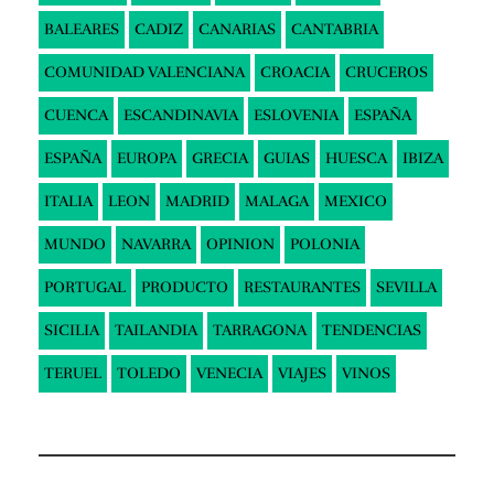
BALEARES
CADIZ
CANARIAS
CANTABRIA
COMUNIDAD VALENCIANA
CROACIA
CRUCEROS
CUENCA
ESCANDINAVIA
ESLOVENIA
ESPAÑA
ESPAÑA
EUROPA
GRECIA
GUIAS
HUESCA
IBIZA
ITALIA
LEON
MADRID
MALAGA
MEXICO
MUNDO
NAVARRA
OPINION
POLONIA
PORTUGAL
PRODUCTO
RESTAURANTES
SEVILLA
SICILIA
TAILANDIA
TARRAGONA
TENDENCIAS
TERUEL
TOLEDO
VENECIA
VIAJES
VINOS