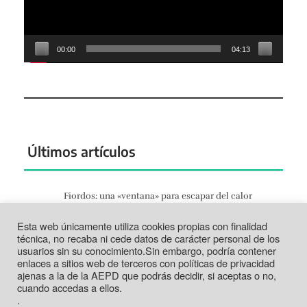
00:00
04:13
Últimos artículos
Fiordos: una «ventana» para escapar del calor
Jun 27, 2026
Esta web únicamente utiliza cookies propias con finalidad
Tortosa: la vida según el Ebro
técnica, no recaba ni cede datos de carácter personal de los
Jun 21, 2026
usuarios sin su conocimiento.Sin embargo, podría contener
enlaces a sitios web de terceros con políticas de privacidad
Tabarca: más que un trozo de piedra
ajenas a la de la AEPD que podrás decidir, si aceptas o no,
Jun 14, 2026
cuando accedas a ellos.
.