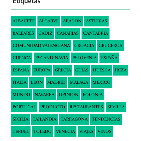
Etiquetas
ALBACETE
ALGARVE
ARAGON
ASTURIAS
BALEARES
CADIZ
CANARIAS
CANTABRIA
COMUNIDAD VALENCIANA
CROACIA
CRUCEROS
CUENCA
ESCANDINAVIA
ESLOVENIA
ESPAÑA
ESPAÑA
EUROPA
GRECIA
GUIAS
HUESCA
IBIZA
ITALIA
LEON
MADRID
MALAGA
MEXICO
MUNDO
NAVARRA
OPINION
POLONIA
PORTUGAL
PRODUCTO
RESTAURANTES
SEVILLA
SICILIA
TAILANDIA
TARRAGONA
TENDENCIAS
TERUEL
TOLEDO
VENECIA
VIAJES
VINOS