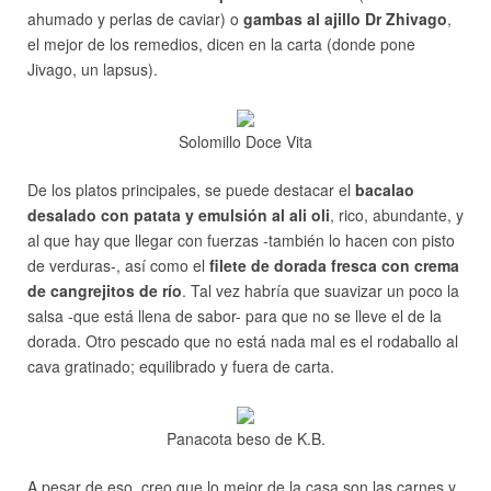
ahumado y perlas de caviar) o
gambas al ajillo Dr Zhivago
,
el mejor de los remedios, dicen en la carta (donde pone
Jivago, un lapsus).
Solomillo Doce Vita
De los platos principales, se puede destacar el
bacalao
desalado con patata y emulsión al ali oli
, rico, abundante, y
al que hay que llegar con fuerzas -también lo hacen con pisto
de verduras-, así como el
filete de dorada fresca con crema
de cangrejitos de río
. Tal vez habría que suavizar un poco la
salsa -que está llena de sabor- para que no se lleve el de la
dorada. Otro pescado que no está nada mal es el rodaballo al
cava gratinado; equilibrado y fuera de carta.
Panacota beso de K.B.
A pesar de eso, creo que lo mejor de la casa son las carnes y,