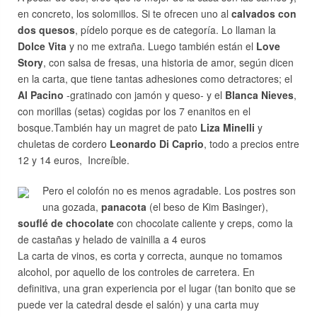
en concreto, los solomillos. Si te ofrecen uno al
calvados con
dos quesos
, pídelo porque es de categoría. Lo llaman la
Dolce Vita
y no me extraña. Luego también están el
Love
Story
, con salsa de fresas, una historia de amor, según dicen
en la carta, que tiene tantas adhesiones como detractores; el
Al Pacino
-gratinado con jamón y queso- y el
Blanca Nieves
,
con morillas (setas) cogidas por los 7 enanitos en el
bosque.También hay un magret de pato
Liza Minelli
y
chuletas de cordero
Leonardo Di Caprio
, todo a precios entre
12 y 14 euros, Increíble.
Pero el colofón no es menos agradable. Los postres son
una gozada,
panacota
(el beso de Kim Basinger),
souflé de chocolate
con chocolate caliente y creps, como la
de castañas y helado de vainilla a 4 euros
La carta de vinos, es corta y correcta, aunque no tomamos
alcohol, por aquello de los controles de carretera. En
definitiva, una gran experiencia por el lugar (tan bonito que se
puede ver la catedral desde el salón) y una carta muy