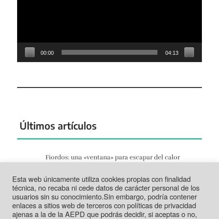
00:00
04:13
Últimos artículos
Fiordos: una «ventana» para escapar del calor
Jun 27, 2026
Esta web únicamente utiliza cookies propias con finalidad
Tortosa: la vida según el Ebro
técnica, no recaba ni cede datos de carácter personal de los
Jun 21, 2026
usuarios sin su conocimiento.Sin embargo, podría contener
enlaces a sitios web de terceros con políticas de privacidad
Tabarca: más que un trozo de piedra
ajenas a la de la AEPD que podrás decidir, si aceptas o no,
Jun 14, 2026