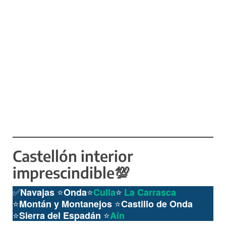
Castellón interior
imprescindible💯
✅
⭐️
⭐️
⭐️
Navajas
Onda
Culla
La Car
r
asca
⭐️
⭐️
Montán y Montanejos
Castillo de Onda
⭐️
⭐️
Sierra del Espadán
Aín