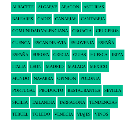
ALBACETE
ALGARVE
ARAGON
ASTURIAS
BALEARES
CADIZ
CANARIAS
CANTABRIA
COMUNIDAD VALENCIANA
CROACIA
CRUCEROS
CUENCA
ESCANDINAVIA
ESLOVENIA
ESPAÑA
ESPAÑA
EUROPA
GRECIA
GUIAS
HUESCA
IBIZA
ITALIA
LEON
MADRID
MALAGA
MEXICO
MUNDO
NAVARRA
OPINION
POLONIA
PORTUGAL
PRODUCTO
RESTAURANTES
SEVILLA
SICILIA
TAILANDIA
TARRAGONA
TENDENCIAS
TERUEL
TOLEDO
VENECIA
VIAJES
VINOS