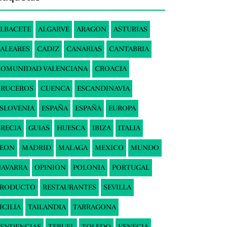
LBACETE
ALGARVE
ARAGON
ASTURIAS
ALEARES
CADIZ
CANARIAS
CANTABRIA
COMUNIDAD VALENCIANA
CROACIA
CRUCEROS
CUENCA
ESCANDINAVIA
SLOVENIA
ESPAÑA
ESPAÑA
EUROPA
RECIA
GUIAS
HUESCA
IBIZA
ITALIA
LEON
MADRID
MALAGA
MEXICO
MUNDO
AVARRA
OPINION
POLONIA
PORTUGAL
PRODUCTO
RESTAURANTES
SEVILLA
ICILIA
TAILANDIA
TARRAGONA
ENDENCIAS
TERUEL
TOLEDO
VENECIA