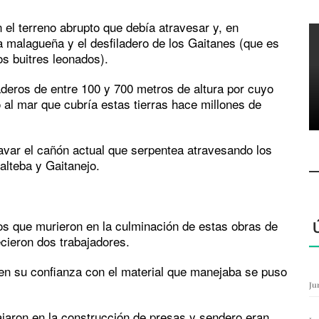
 el terreno abrupto que debía atravesar y, en
ra malagueña y el desfiladero de los Gaitanes (que es
os buitres leonados).
deros de entre 100 y 700 metros de altura por cuyo
 al mar que cubría estas tierras hace millones de
cavar el cañón actual que serpentea atravesando los
alteba y Gaitanejo.
os que murieron en la culminación de estas obras de
lecieron dos trabajadores.
e en su confianza con el material que manejaba se puso
Ju
ajaron en la construcción de presas y sendero eran