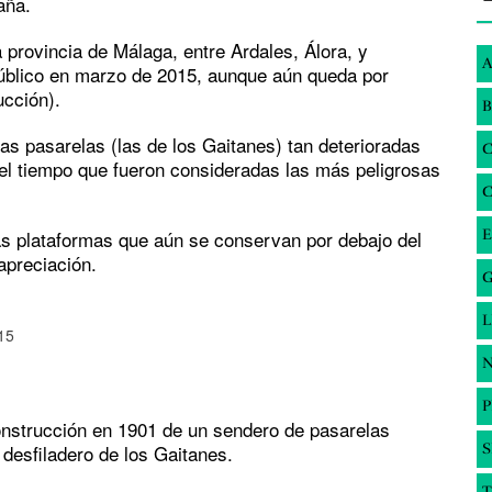
aña.
la provincia de Málaga, entre Ardales, Álora, y
A
público en marzo de 2015, aunque aún queda por
ucción).
B
nas pasarelas (las de los Gaitanes) tan deterioradas
del tiempo que fueron consideradas las más peligrosas
las plataformas que aún se conservan por debajo del
E
apreciación.
G
015
N
construcción en 1901 de un sendero de pasarelas
desfiladero de los Gaitanes.
S
T