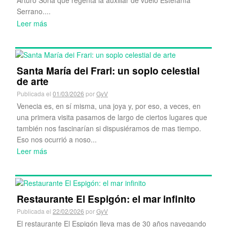
Los viajes más lejanos comienzan con un paso
Latest Posts
Thai Retiro: el pequeño hermano
tailandés
Publicada el
08/03/2026
por
GyV
Thai Retiro es el hermano pequeño del restaurante Thai
Arturo Soria que regenta la auxiliar de vuelo Estefanía
Serrano....
Leer más