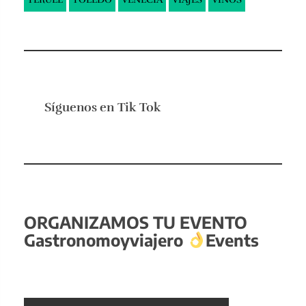
ALBACETE
ALGARVE
ARAGON
ASTURIAS
BALEARES
CADIZ
CANARIAS
CANTABRIA
COMUNIDAD VALENCIANA
CROACIA
CRUCEROS
CUENCA
ESCANDINAVIA
ESLOVENIA
ESPAÑA
ESPAÑA
EUROPA
GRECIA
GUIAS
HUESCA
IBIZA
ITALIA
LEON
MADRID
MALAGA
MEXICO
MUNDO
NAVARRA
OPINION
POLONIA
PORTUGAL
PRODUCTO
RESTAURANTES
SEVILLA
SICILIA
TAILANDIA
TARRAGONA
TENDENCIAS
TERUEL
TOLEDO
VENECIA
VIAJES
VINOS