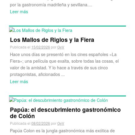
​Santa María dei Frari: un soplo celestial
de arte
Publicada el
01/03/2026
por
GyV
Venecia es, en sí misma, una joya y, por eso, a veces, en
una primera visita pasamos de largo de ciertos lugares que
también nos fascinarían si dispusiéramos de mas tiempo.
Eso nos ocurrió a noso...
Leer más
Restaurante El Espigón: el mar infinito
Publicada el
22/02/2026
por
GyV
El restaurante El Espigón lleva mas de 30 años navegando
por la gastronomía madrileña y sevillana....
Leer más