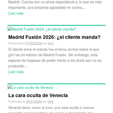
Los Mallos de Riglos y la Fiera
Publicada el
15/02/2026
por
GyV
Hace unos días se presentó en los cines españoles «La
Fiera»; una película que exalta, sobre todas las cosas, el
valor de la amistad. Y lo hace a través de sus cinco
protagonistas, aficionados ...
Leer más
Papúa: el descubrimiento gastronómico
de Colón
Publicada el
08/02/2026
por
GyV
Papúa Colon es la jungla gastronómica más exótica de
Madrid. Cuenta con un show-espectáculo y, lo que es más
importante, una sorpresa agradable en cocina....
Leer más