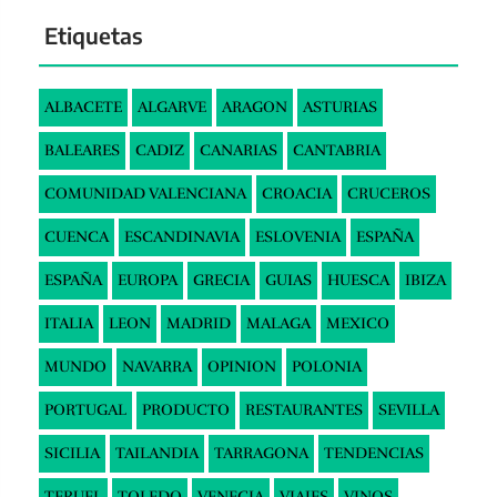
3 OF 143
« ANTERIOR
1
2
3
4
5
…
143
SIGUIENTE »
Buscar
Buscar
Archivos
Archivos
Etiquetas