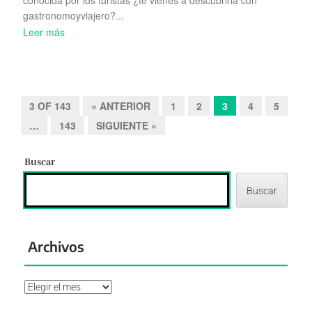
Madrid Fusión 2026: ¿el cliente manda?
Publicada el
01/02/2026
por
GyV
El cliente toma el mando fue el lema central sobre el que
giró las 24 edición de Madrid Fusión. Sin embargo, esta
especie de traspaso de poder frente a los chefs aún no se
producido....
Leer más
La cara oculta de Venecia
Publicada el
25/01/2026
por
GyV
Venecia tiene, como la luna, una cara oculta o menos
conocida por los turistas ¿te vienes a descubrirla con
gastronomoyviajero?...
Leer más