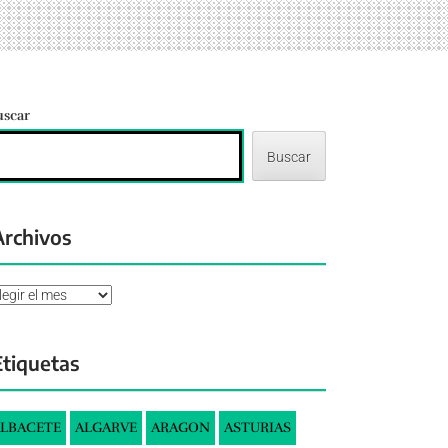
uscar
Buscar
Archivos
chivos
Etiquetas
LBACETE
ALGARVE
ARAGON
ASTURIAS