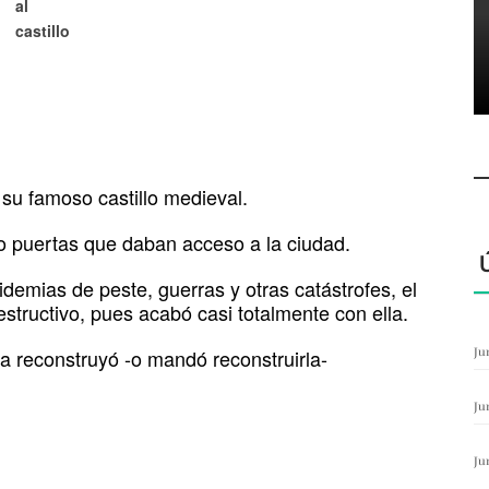
al
castillo
á su famoso castillo medieval.
co puertas que daban acceso a la ciudad.
demias de peste, guerras y otras catástrofes, el
structivo, pues acabó casi totalmente con ella.
la reconstruyó -o mandó reconstruirla-
Ju
Ju
Ju