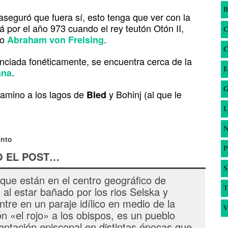
B
 aseguró que fuera sí, esto tenga que ver con la
á por el año 973 cuando el rey teutón Otón II,
po
.
Abraham von Freising
nciada fonéticamente, se encuentra cerca de la
E
.
ana
G
camino a los lagos de
y Bohinj (al que le
Bled
N
anto
O EL POST…
S
que están en el centro geográfico de
T
, al estar bañado por los rios Selska y
tre en un paraje idílico en medio de la
V
n «el rojo» a los obispos, es un pueblo
entación episcopal en distintas épocas que