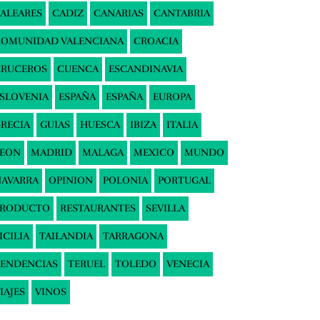
ALEARES
CADIZ
CANARIAS
CANTABRIA
COMUNIDAD VALENCIANA
CROACIA
CRUCEROS
CUENCA
ESCANDINAVIA
SLOVENIA
ESPAÑA
ESPAÑA
EUROPA
RECIA
GUIAS
HUESCA
IBIZA
ITALIA
LEON
MADRID
MALAGA
MEXICO
MUNDO
AVARRA
OPINION
POLONIA
PORTUGAL
PRODUCTO
RESTAURANTES
SEVILLA
ICILIA
TAILANDIA
TARRAGONA
ENDENCIAS
TERUEL
TOLEDO
VENECIA
IAJES
VINOS