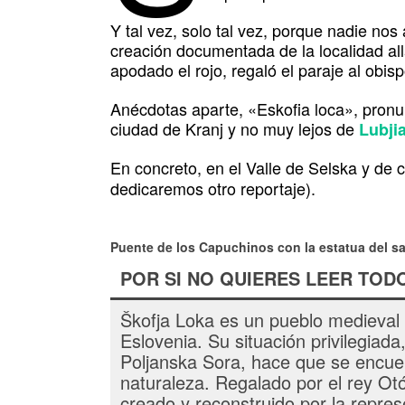
Y tal vez, solo tal vez, porque nadie nos
creación documentada de la localidad all
apodado el rojo, regaló el paraje al obis
Anécdotas aparte, «Eskofia loca», pronu
ciudad de Kranj y no muy lejos de
Lubji
En concreto, en el Valle de Selska y de 
dedicaremos otro reportaje).
Puente de los Capuchinos
con la estatua del s
POR SI NO QUIERES LEER TOD
Škofja Loka es un pueblo medieval 
Eslovenia. Su situación privilegiada
Poljanska Sora, hace que se encuen
naturaleza. Regalado por el rey Otó
creado y reconstruido por la repres