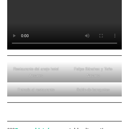
Restaurante del anejo hotel
Felipe Sánchez y Toño
Ansares
Navarro
Entrada al restaurante
Salón de banquetes