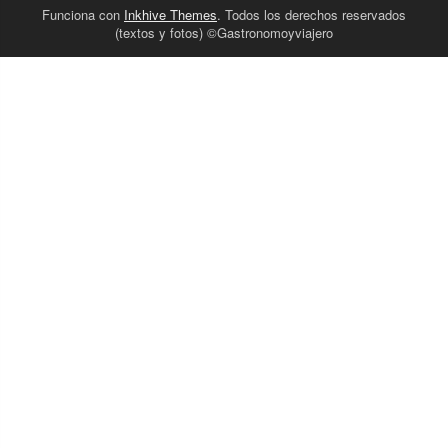
Funciona con
Inkhive Themes
. Todos los derechos reservados
(textos y fotos) ©Gastronomoyviajero