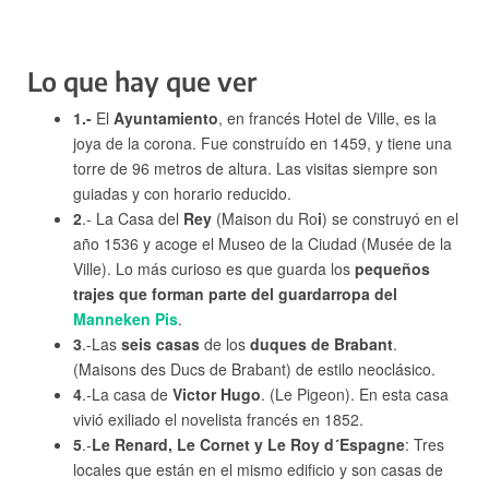
Lo que hay que ver
1.-
El
Ayuntamiento
, en francés Hotel de Ville, es la
joya de la corona. Fue construído en 1459, y tiene una
torre de 96 metros de altura. Las visitas siempre son
guiadas y con horario reducido.
2
.- La Casa del
Rey
(Maison du Ro
i
) se construyó en el
año 1536 y acoge el Museo de la Ciudad (Musée de la
Ville). Lo más curioso es que guarda los
pequeños
trajes que forman parte del guardarropa del
Manneken Pis
.
3
.-Las
seis casas
de los
duques de Brabant
.
(Maisons des Ducs de Brabant) de estilo neoclásico.
4
.-La casa de
Victor Hugo
. (Le Pigeon). En esta casa
vivió exiliado el novelista francés en 1852.
5
.-
Le Renard, Le Cornet y Le Roy d´Espagne
: Tres
locales que están en el mismo edificio y son casas de