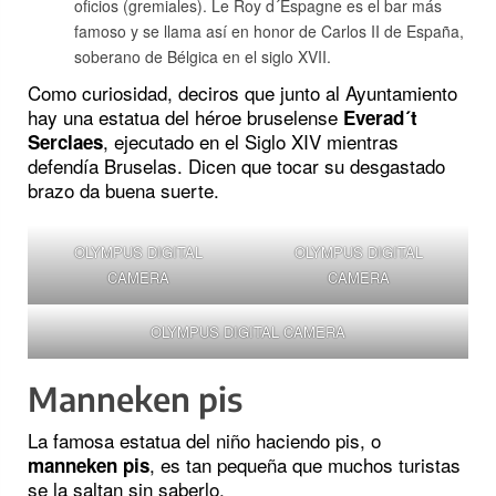
oficios (gremiales). Le Roy d´Espagne es el bar más
famoso y se llama así en honor de Carlos II de España,
soberano de Bélgica en el siglo XVII.
Como curiosidad, deciros que junto al Ayuntamiento
hay una estatua del héroe bruselense
Everad´t
, ejecutado en el Siglo XIV mientras
Serclaes
defendía Bruselas. Dicen que tocar su desgastado
brazo da buena suerte.
OLYMPUS DIGITAL
OLYMPUS DIGITAL
CAMERA
CAMERA
OLYMPUS DIGITAL CAMERA
Manneken pis
La famosa estatua del niño haciendo pis, o
, es tan pequeña que muchos turistas
manneken pis
se la saltan sin saberlo.