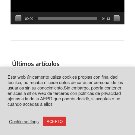
00:00
04:13
Últimos artículos
Esta web únicamente utiliza cookies propias con finalidad
técnica, no recaba ni cede datos de carácter personal de los
Fiordos: una «ventana» para escapar del calor
usuarios sin su conocimiento.Sin embargo, podría contener
Jun 27, 2026
enlaces a sitios web de terceros con políticas de privacidad
ajenas a la de la AEPD que podrás decidir, si aceptas o no,
Tortosa: la vida según el Ebro
cuando accedas a ellos.
Jun 21, 2026
.
Tabarca: más que un trozo de piedra
Jun 14, 2026
Cookie settings
ACEPTO