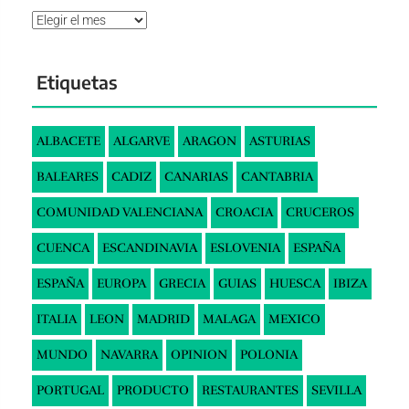
Archivos
Etiquetas
ALBACETE
ALGARVE
ARAGON
ASTURIAS
BALEARES
CADIZ
CANARIAS
CANTABRIA
COMUNIDAD VALENCIANA
CROACIA
CRUCEROS
CUENCA
ESCANDINAVIA
ESLOVENIA
ESPAÑA
ESPAÑA
EUROPA
GRECIA
GUIAS
HUESCA
IBIZA
ITALIA
LEON
MADRID
MALAGA
MEXICO
MUNDO
NAVARRA
OPINION
POLONIA
PORTUGAL
PRODUCTO
RESTAURANTES
SEVILLA