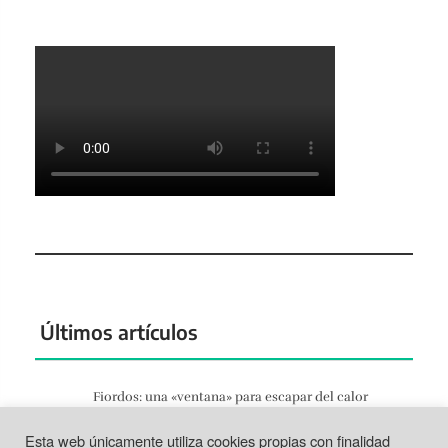
Últimos artículos
Fiordos: una «ventana» para escapar del calor
Jun 27, 2026
Esta web únicamente utiliza cookies propias con finalidad
Tortosa: la vida según el Ebro