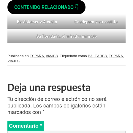
CONTENIDO RELACIONADO
👇
Es Colomer y Alcudia
Capdepera y su castillo
Sa Foradada, el mirador mimado
Publicada en
ESPAÑA
,
VIAJES
Etiquetada como
BALEARES
,
ESPAÑA
,
VIAJES
Deja una respuesta
Tu dirección de correo electrónico no será
publicada.
Los campos obligatorios están
marcados con
*
Comentario
*