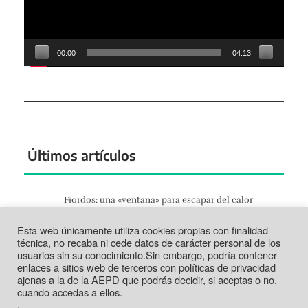
00:00
04:13
Últimos artículos
Fiordos: una «ventana» para escapar del calor
Jun 27, 2026
Esta web únicamente utiliza cookies propias con finalidad
Tortosa: la vida según el Ebro
técnica, no recaba ni cede datos de carácter personal de los
Jun 21, 2026
usuarios sin su conocimiento.Sin embargo, podría contener
enlaces a sitios web de terceros con políticas de privacidad
Tabarca: más que un trozo de piedra
ajenas a la de la AEPD que podrás decidir, si aceptas o no,
Jun 14, 2026
cuando accedas a ellos.
.