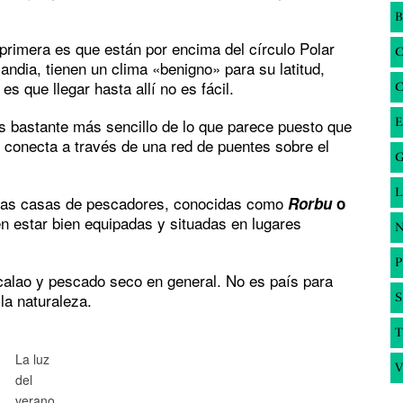
B
 primera es que están por encima del círculo Polar
andia, tienen un clima «benigno» para su latitud,
 es que llegar hasta allí no es fácil.
s bastante más sencillo de lo que parece puesto que
E
s conecta a través de una red de puentes sobre el
G
 unas casas de pescadores, conocidas como
Rorbu
o
n estar bien equipadas y situadas en lugares
N
alao y pescado seco en general. No es país para
la naturaleza.
S
T
La luz
V
del
verano