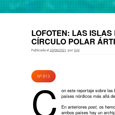
LOFOTEN: LAS ISLA
CÍRCULO POLAR ÁRT
Publicada el
20/06/2021
por
GyV
Nº 813
C
on este reportaje sobre las
países nórdicos más allá d
En anteriores
os hemos
post,
ambos países hay un archip