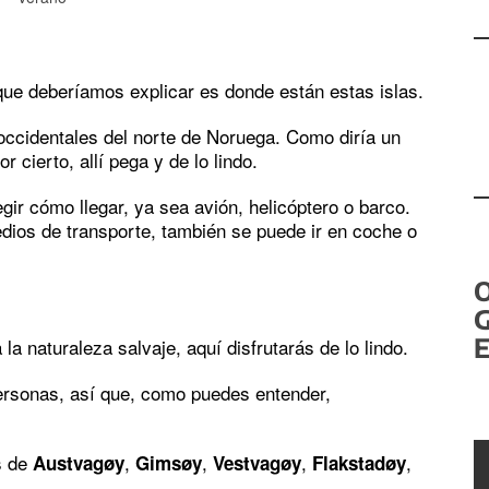
que deberíamos explicar es donde están estas islas.
 occidentales del norte de Noruega. Como diría un
or cierto, allí pega y de lo lindo.
gir cómo llegar, ya sea avión, helicóptero o barco.
dios de transporte, también se puede ir en coche o
G
E
 la naturaleza salvaje, aquí disfrutarás de lo lindo.
personas, así que, como puedes entender,
s de
,
,
,
,
Austvagøy
Gimsøy
Vestvagøy
Flakstadøy