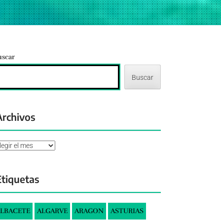
uscar
Buscar
Archivos
chivos
Etiquetas
LBACETE
ALGARVE
ARAGON
ASTURIAS