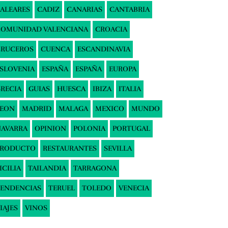
ALEARES
CADIZ
CANARIAS
CANTABRIA
COMUNIDAD VALENCIANA
CROACIA
CRUCEROS
CUENCA
ESCANDINAVIA
SLOVENIA
ESPAÑA
ESPAÑA
EUROPA
RECIA
GUIAS
HUESCA
IBIZA
ITALIA
LEON
MADRID
MALAGA
MEXICO
MUNDO
AVARRA
OPINION
POLONIA
PORTUGAL
PRODUCTO
RESTAURANTES
SEVILLA
ICILIA
TAILANDIA
TARRAGONA
ENDENCIAS
TERUEL
TOLEDO
VENECIA
IAJES
VINOS