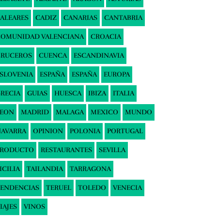
ALEARES
CADIZ
CANARIAS
CANTABRIA
COMUNIDAD VALENCIANA
CROACIA
CRUCEROS
CUENCA
ESCANDINAVIA
SLOVENIA
ESPAÑA
ESPAÑA
EUROPA
RECIA
GUIAS
HUESCA
IBIZA
ITALIA
LEON
MADRID
MALAGA
MEXICO
MUNDO
AVARRA
OPINION
POLONIA
PORTUGAL
PRODUCTO
RESTAURANTES
SEVILLA
ICILIA
TAILANDIA
TARRAGONA
ENDENCIAS
TERUEL
TOLEDO
VENECIA
IAJES
VINOS