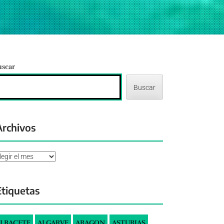
uscar
Buscar
Archivos
chivos
Etiquetas
LBACETE
ALGARVE
ARAGON
ASTURIAS