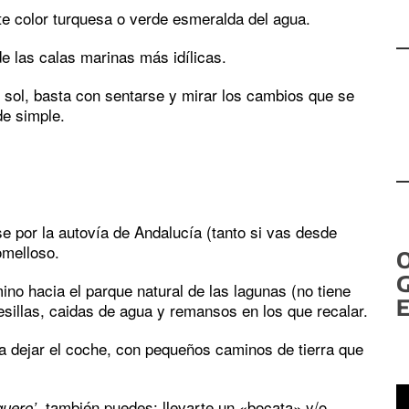
e color turquesa o verde esmeralda del agua.
de las calas marinas más idílicas.
sol, basta con sentarse y mirar los cambios que se
de simple.
e por la autovía de Andalucía (tanto si vas desde
omelloso.
G
no hacia el parque natural de las lagunas (no tiene
E
resillas, caidas de agua y remansos en los que recalar.
ra dejar el coche, con pequeños caminos de tierra que
R
, también puedes: llevarte un «bocata» y/o
guero’