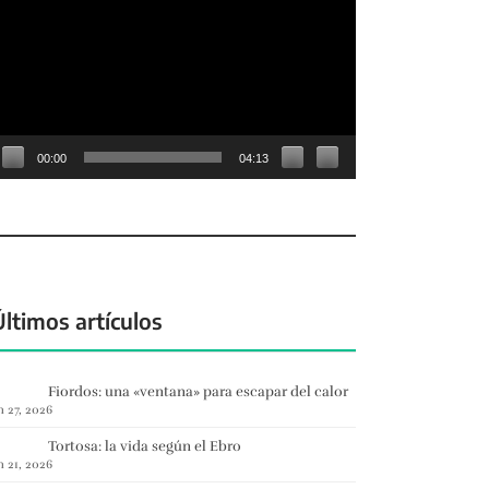
e
deo
00:00
04:13
Últimos artículos
Fiordos: una «ventana» para escapar del calor
n 27, 2026
Tortosa: la vida según el Ebro
n 21, 2026