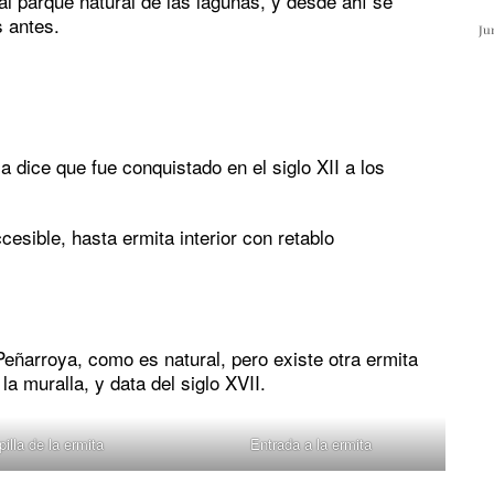
 al parque natural de las lagunas, y desde ahí se
 antes.
Ju
ria dice que fue conquistado en el siglo XII a los
cesible, hasta ermita interior con retablo
 Peñarroya, como es natural, pero existe otra ermita
la muralla, y data del siglo XVII.
pilla de la ermita
Entrada a la ermita