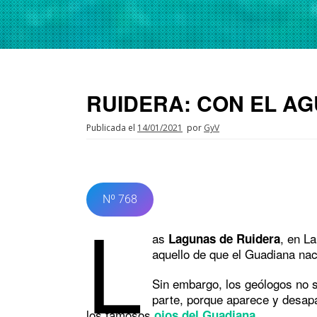
RUIDERA: CON EL AG
Publicada el
14/01/2021
por
GyV
Nº 768
L
as
, en L
Lagunas de Ruidera
aquello de que el Guadiana na
Sin embargo, los geólogos no 
parte, porque aparece y desap
los famosos
.
ojos del Guadiana