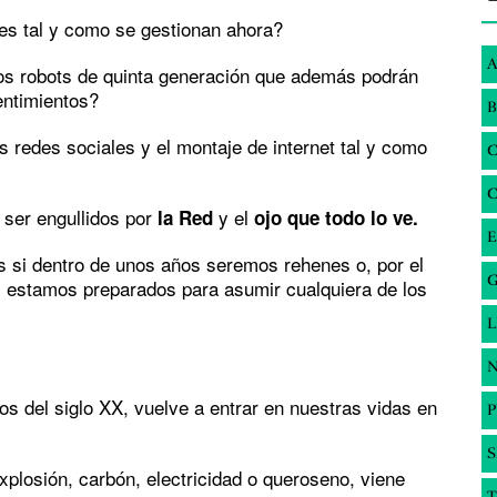
tes tal y como se gestionan ahora?
A
nos robots de quinta generación que además podrán
entimientos?
B
 redes sociales y el montaje de internet tal y como
 ser engullidos por
y el
la Red
ojo que todo lo ve.
E
s si dentro de unos años seremos rehenes o, por el
G
si estamos preparados para asumir cualquiera de los
N
ios del siglo XX, vuelve a entrar en nuestras vidas en
S
xplosión, carbón, electricidad o queroseno, viene
T