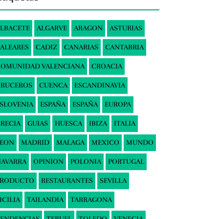
LBACETE
ALGARVE
ARAGON
ASTURIAS
ALEARES
CADIZ
CANARIAS
CANTABRIA
COMUNIDAD VALENCIANA
CROACIA
CRUCEROS
CUENCA
ESCANDINAVIA
SLOVENIA
ESPAÑA
ESPAÑA
EUROPA
RECIA
GUIAS
HUESCA
IBIZA
ITALIA
LEON
MADRID
MALAGA
MEXICO
MUNDO
AVARRA
OPINION
POLONIA
PORTUGAL
PRODUCTO
RESTAURANTES
SEVILLA
ICILIA
TAILANDIA
TARRAGONA
ENDENCIAS
TERUEL
TOLEDO
VENECIA