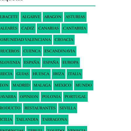
LBACETE
ALGARVE
ARAGON
ASTURIAS
ALEARES
CADIZ
CANARIAS
CANTABRIA
COMUNIDAD VALENCIANA
CROACIA
CRUCEROS
CUENCA
ESCANDINAVIA
SLOVENIA
ESPAÑA
ESPAÑA
EUROPA
RECIA
GUIAS
HUESCA
IBIZA
ITALIA
LEON
MADRID
MALAGA
MEXICO
MUNDO
AVARRA
OPINION
POLONIA
PORTUGAL
PRODUCTO
RESTAURANTES
SEVILLA
ICILIA
TAILANDIA
TARRAGONA
ENDENCIAS
TERUEL
TOLEDO
VENECIA