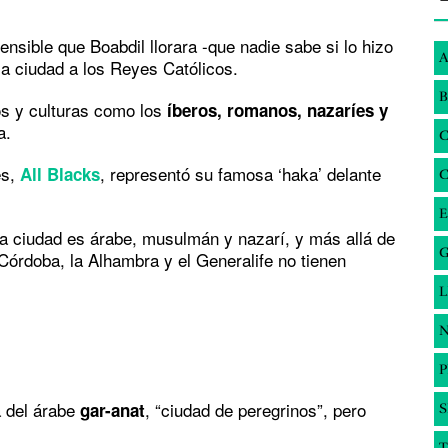
nsible que Boabdil llorara -que nadie sabe si lo hizo
A
 la ciudad a los Reyes Católicos.
B
os y culturas como los
íberos, romanos, nazaríes y
a.
és,
, representó su famosa ‘haka’ delante
All Blacks
E
la ciudad es árabe, musulmán y nazarí, y más allá de
G
Córdoba, la Alhambra y el Generalife no tienen
N
a del árabe
, “ciudad de peregrinos”, pero
gar-anat
S
T