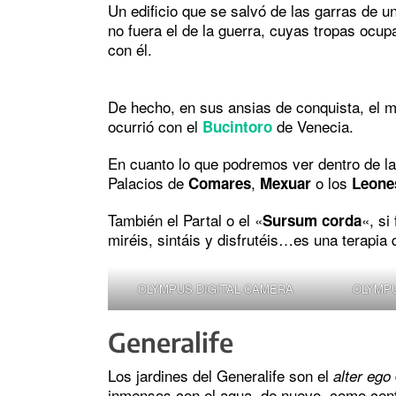
Un edificio que se salvó de las garras de 
no fuera el de la guerra, cuyas tropas ocup
con él.
De hecho, en sus ansias de conquista, el m
ocurrió con el
de Venecia.
Bucintoro
En cuanto lo que podremos ver dentro de 
Palacios de
,
o los
Comares
Mexuar
Leone
También el Partal o el «
«, si
Sursum corda
miréis, sintáis y disfrutéis…es una terapia
OLYMPUS DIGITAL CAMERA
OLYMPU
Generalife
Los jardines del Generalife son el
alter ego
inmensos con el agua, de nuevo, como cent