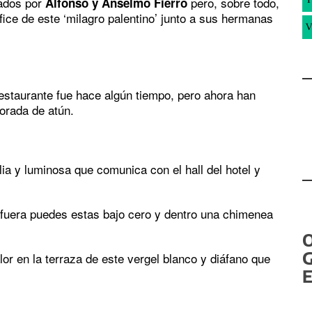
tados por
pero, sobre todo,
Alfonso y Anselmo Fierro
ífice de este ‘milagro palentino’ junto a sus hermanas
V
estaurante fue hace algún tiempo, pero ahora han
orada de atún.
ia y luminosa que comunica con el hall del hotel y
afuera puedes estas bajo cero y dentro una chimenea
G
or en la terraza de este vergel blanco y diáfano que
E