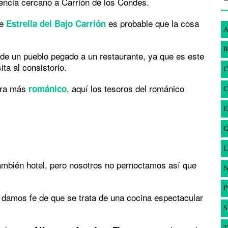
lencia cercano a Carrión de los Condes.
te
es probable que la cosa
Estrella del Bajo Carrión
A
B
ia de un pueblo pegado a un restaurante, ya que es este
ita al consistorio.
sora más
, aquí los tesoros del románico
románico
E
G
también hotel, pero nosotros no pernoctamos así que
N
damos fe de que se trata de una cocina espectacular
S
T