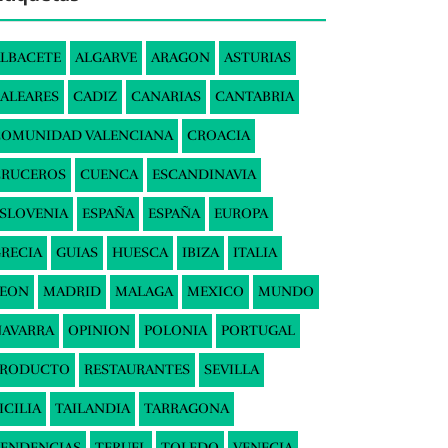
LBACETE
ALGARVE
ARAGON
ASTURIAS
ALEARES
CADIZ
CANARIAS
CANTABRIA
COMUNIDAD VALENCIANA
CROACIA
CRUCEROS
CUENCA
ESCANDINAVIA
SLOVENIA
ESPAÑA
ESPAÑA
EUROPA
RECIA
GUIAS
HUESCA
IBIZA
ITALIA
LEON
MADRID
MALAGA
MEXICO
MUNDO
AVARRA
OPINION
POLONIA
PORTUGAL
PRODUCTO
RESTAURANTES
SEVILLA
ICILIA
TAILANDIA
TARRAGONA
ENDENCIAS
TERUEL
TOLEDO
VENECIA