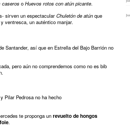
Ju
o
.
s caseros
Huevos rotos con atún picante
s- sirven un espectacular
que
Chuletón de atún
Ju
 y ventresca, un auténtico manjar.
de Santander, así que en Estrella del Bajo Barrión no
écada, pero aún no comprendemos como no es bib
n.
 y Pilar Pedrosa no ha hecho
Mercedes te proponga un
revuelto de hongos
.
foie